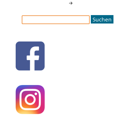
→
Suchen
nach: