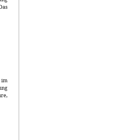
 Das
 im
ng
re,