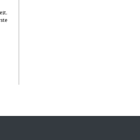
it.
ste