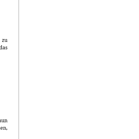
 zu
das
nun
en,