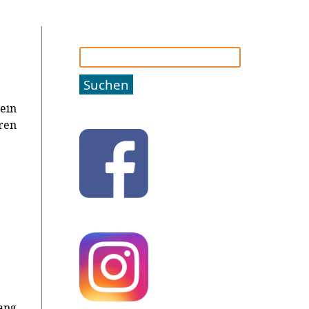
Suchen
nach:
 ein
ren
ang