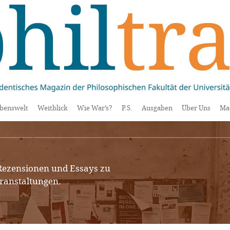
benswelt
Weitblick
Wie War’s?
P.S.
Ausgaben
Über Uns
Ma
 Rezensionen und Essays zu
ranstaltungen.