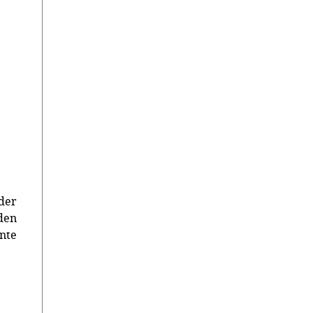
der
den
nte