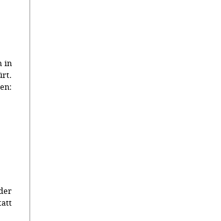
 in
t.
en:
der
tatt