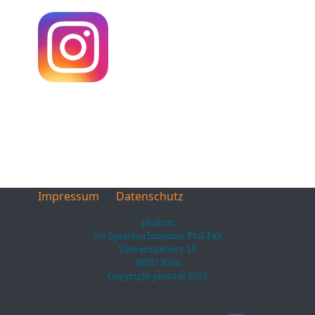
Impressum
Datenschutz
philtrat
c/o SprecherInnenrat Phil-Fak
Universitätsstr.16
50937 Köln
Copyright philtrat 2021