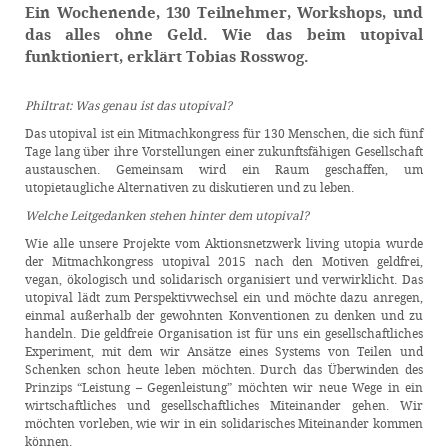
Ein Wochenende, 130 Teilnehmer, Workshops, und
das alles ohne Geld. Wie das beim utopival
funktioniert, erklärt Tobias Rosswog
.
Philtrat: Was genau ist das utopival?
Das utopival ist ein Mitmachkongress für 130 Menschen, die sich fünf
Tage lang über ihre Vorstellungen einer zukunftsfähigen Gesellschaft
austauschen. Gemeinsam wird ein Raum geschaffen, um
utopietaugliche Alternativen zu diskutieren und zu leben.
Welche Leitgedanken stehen hinter dem utopival?
Wie alle unsere Projekte vom Aktionsnetzwerk living utopia wurde
der Mitmachkongress utopival 2015 nach den Motiven geldfrei,
vegan, ökologisch und solidarisch organisiert und verwirklicht. Das
utopival lädt zum Perspektivwechsel ein und möchte dazu anregen,
einmal außerhalb der gewohnten Konventionen zu denken und zu
handeln. Die geldfreie Organisation ist für uns ein gesellschaftliches
Experiment, mit dem wir Ansätze eines Systems von Teilen und
Schenken schon heute leben möchten. Durch das Überwinden des
Prinzips “Leistung – Gegenleistung” möchten wir neue Wege in ein
wirtschaftliches und gesellschaftliches Miteinander gehen. Wir
möchten vorleben, wie wir in ein solidarisches Miteinander kommen
können.