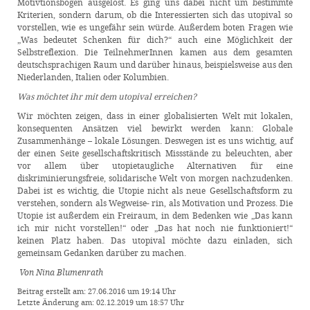
Motivtionsbögen ausgelost. Es ging uns dabei nicht um bestimmte
Kriterien, sondern darum, ob die Interessierten sich das utopival so
vorstellen, wie es ungefähr sein würde. Außerdem boten Fragen wie
„Was bedeutet Schenken für dich?“ auch eine Möglichkeit der
Selbstreflexion. Die TeilnehmerInnen kamen aus dem gesamten
deutschsprachigen Raum und darüber hinaus, beispielsweise aus den
Niederlanden, Italien oder Kolumbien.
Was möchtet ihr mit dem utopival erreichen?
Wir möchten zeigen, dass in einer globalisierten Welt mit lokalen,
konsequenten Ansätzen viel bewirkt werden kann: Globale
Zusammenhänge – lokale Lösungen. Deswegen ist es uns wichtig, auf
der einen Seite gesellschaftskritisch Missstände zu beleuchten, aber
vor allem über utopietaugliche Alternativen für eine
diskriminierungsfreie, solidarische Welt von morgen nachzudenken.
Dabei ist es wichtig, die Utopie nicht als neue Gesellschaftsform zu
verstehen, sondern als Wegweise- rin, als Motivation und Prozess. Die
Utopie ist außerdem ein Freiraum, in dem Bedenken wie „Das kann
ich mir nicht vorstellen!“ oder „Das hat noch nie funktioniert!“
keinen Platz haben. Das utopival möchte dazu einladen, sich
gemeinsam Gedanken darüber zu machen.
Von Nina Blumenrath
Beitrag erstellt am: 27.06.2016 um 19:14 Uhr
Letzte Änderung am: 02.12.2019 um 18:57 Uhr