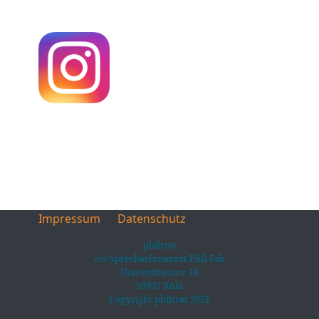
Impressum
Datenschutz
philtrat
c/o SprecherInnenrat Phil-Fak
Universitätsstr.16
50937 Köln
Copyright philtrat 2021