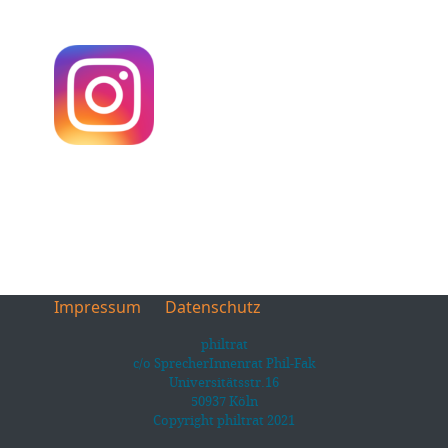
Impressum
Datenschutz
philtrat
c/o SprecherInnenrat Phil-Fak
Universitätsstr.16
50937 Köln
Copyright philtrat 2021