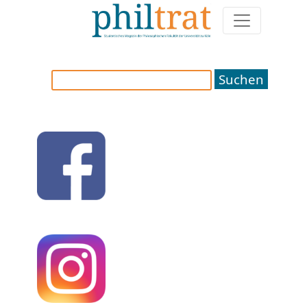
Weitere Artikel zum Thema "ich war in Lissabon und
dachte an dich"
Suchen
nach: