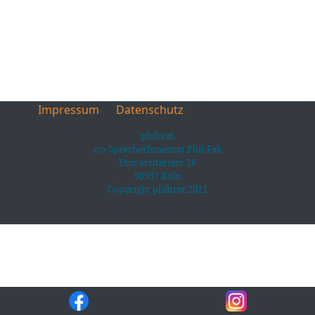
Impressum
Datenschutz
philtrat
c/o SprecherInnenrat Phil-Fak
Universitätsstr.16
50937 Köln
Copyright philtrat 2021