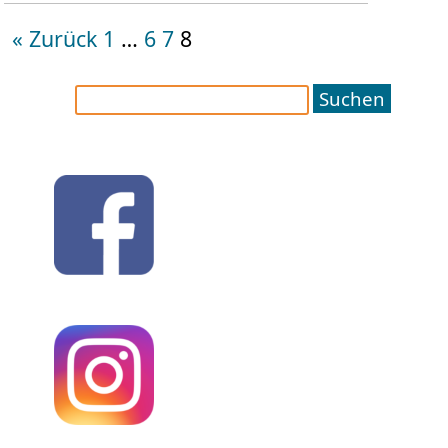
« Zurück
1
…
6
7
8
Suchen
nach: