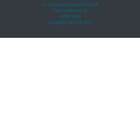
c/o SprecherInnenrat Phil-Fak
Universitätsstr.16
50937 Köln
Copyright philtrat 2021