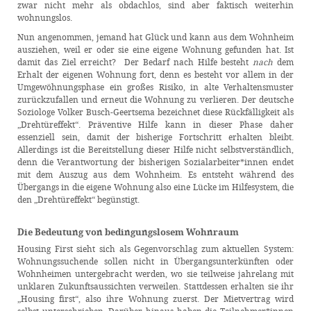
zwar nicht mehr als obdachlos, sind aber faktisch weiterhin
wohnungslos.
Nun angenommen, jemand hat Glück und kann aus dem Wohnheim
ausziehen, weil er oder sie eine eigene Wohnung gefunden hat. Ist
damit das Ziel erreicht? Der Bedarf nach Hilfe besteht
nach
dem
Erhalt der eigenen Wohnung fort, denn es besteht vor allem in der
Umgewöhnungsphase ein großes Risiko, in alte Verhaltensmuster
zurückzufallen und erneut die Wohnung zu verlieren. Der deutsche
Soziologe Volker Busch-Geertsema bezeichnet diese Rückfälligkeit als
„Drehtüreffekt“. Präventive Hilfe kann in dieser Phase daher
essenziell sein, damit der bisherige Fortschritt erhalten bleibt.
Allerdings ist die Bereitstellung dieser Hilfe nicht selbstverständlich,
denn die Verantwortung der bisherigen Sozialarbeiter*innen endet
mit dem Auszug aus dem Wohnheim. Es entsteht während des
Übergangs in die eigene Wohnung also eine Lücke im Hilfesystem, die
den „Drehtüreffekt“ begünstigt.
Die Bedeutung von bedingungslosem Wohnraum
Housing First sieht sich als Gegenvorschlag zum aktuellen System:
Wohnungssuchende sollen nicht in Übergangsunterkünften oder
Wohnheimen untergebracht werden, wo sie teilweise jahrelang mit
unklaren Zukunftsaussichten verweilen. Stattdessen erhalten sie ihr
„Housing first“, also ihre Wohnung zuerst. Der Mietvertrag wird