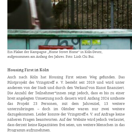
Ein Plakat der Kampagne „Home Street Home“ in Köln-Deutz,
aufgenommen am Anfang des Jahres. Foto: Linh Chi Bui.
Housing First in Köln
Auch nach Köln hat Housing First seinen Weg gefunden. Das
Pilotprojekt des Vringstreff e. V. besteht seit 2019 und wird unter
anderem von der Stadt und durch den Verkauf von Kunst finanziert.
Die Anzahl der Teilnehmer*innen zeigt jedoch, dass es bis zu einer
breit angelegten Umsetzung noch dauern wird. Anfang 2024 umfasste
das Projekt 23 Personen, mit dem Jahresziel, 13 weitere
unterzubringen – doch im Oktober waren nur zwei weitere
dazugekommen. Leider konnte der Vringstreff e. V. auf Anfrage keine
näheren Fragen beantworten. Auf der Website wird jedoch verlautet,
dass derzeit keine Kapazitäten frei seien, um weitere Menschen in das
Programm aufzunehmen.