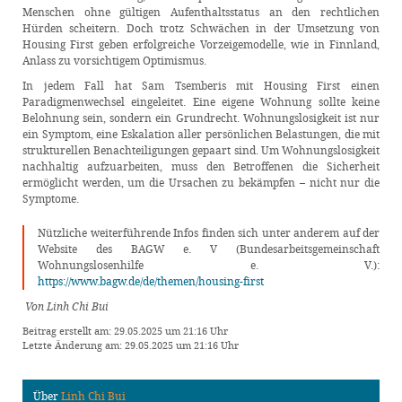
Menschen ohne gültigen Aufenthaltsstatus an den rechtlichen
Hürden scheitern. Doch trotz Schwächen in der Umsetzung von
Housing First geben erfolgreiche Vorzeigemodelle, wie in Finnland,
Anlass zu vorsichtigem Optimismus.
In jedem Fall hat Sam Tsemberis mit Housing First einen
Paradigmenwechsel eingeleitet. Eine eigene Wohnung sollte keine
Belohnung sein, sondern ein Grundrecht. Wohnungslosigkeit ist nur
ein Symptom, eine Eskalation aller persönlichen Belastungen, die mit
strukturellen Benachteiligungen gepaart sind. Um Wohnungslosigkeit
nachhaltig aufzuarbeiten, muss den Betroffenen die Sicherheit
ermöglicht werden, um die Ursachen zu bekämpfen – nicht nur die
Symptome.
Nützliche weiterführende Infos finden sich unter anderem auf der
Website des BAGW e. V (Bundesarbeitsgemeinschaft
Wohnungslosenhilfe e. V.):
https://www.bagw.de/de/themen/housing-first
Von Linh Chi Bui
Beitrag erstellt am: 29.05.2025 um 21:16 Uhr
Letzte Änderung am: 29.05.2025 um 21:16 Uhr
Über
Linh Chi Bui