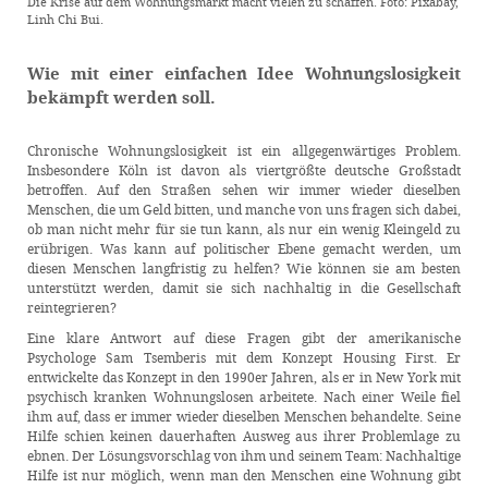
Die Krise auf dem Wohnungsmarkt macht vielen zu schaffen. Foto: Pixabay,
Linh Chi Bui.
Wie mit einer einfachen Idee Wohnungslosigkeit
bekämpft werden soll.
Chronische Wohnungslosigkeit ist ein allgegenwärtiges Problem.
Insbesondere Köln ist davon als viertgrößte deutsche Großstadt
betroffen. Auf den Straßen sehen wir immer wieder dieselben
Menschen, die um Geld bitten, und manche von uns fragen sich dabei,
ob man nicht mehr für sie tun kann, als nur ein wenig Kleingeld zu
erübrigen. Was kann auf politischer Ebene gemacht werden, um
diesen Menschen langfristig zu helfen? Wie können sie am besten
unterstützt werden, damit sie sich nachhaltig in die Gesellschaft
reintegrieren?
Eine klare Antwort auf diese Fragen gibt der amerikanische
Psychologe Sam Tsemberis mit dem Konzept Housing First. Er
entwickelte das Konzept in den 1990er Jahren, als er in New York mit
psychisch kranken Wohnungslosen arbeitete. Nach einer Weile fiel
ihm auf, dass er immer wieder dieselben Menschen behandelte. Seine
Hilfe schien keinen dauerhaften Ausweg aus ihrer Problemlage zu
ebnen. Der Lösungsvorschlag von ihm und seinem Team: Nachhaltige
Hilfe ist nur möglich, wenn man den Menschen eine Wohnung gibt