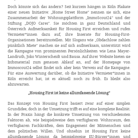
Doch könnte sich das ändern? Seit kurzem hängen in Köln Plakate
einer neuen Initiative: „Home Street Home“ nennen sie sich, eine
Zusammenarbeit der Wohnungsplattform „ImmoScout24“ und der
Stiftung „DOJO Cares“. Sie möchten in ganz Deutschland und
Österreich Aufmerksamkeit für Housing First erreichen und rufen
Vermieter*innen dazu auf, ihre Inserate für Housing-First-
Organisationen bereitzustellen. Mit Slogans wie „Obdachlose zahlen
pünktlich Miete“ machen sie auf sich aufmerksam, unterstützt wird
die Kampagne von prominenten Persönlichkeiten wie Lena Mayer-
Landruth, Joko Winterscheidt und Bausa. Auf ihrer Website bieten sie
Infomaterial zum genauen Ablauf an, auf der Homepage von
Immoscout24 selbst findet sich aber kein Verweis auf die Kampagne.
Für eine Auswertung darüber, ob die Initiative Vermieter*innen in
Köln erreicht hat, ist es aktuell noch zu früh. Es bleibt also
abzuwarten.
„Housing First ist keine allumfassende Lösung“
Das Konzept von Housing First basiert zwar auf einer simplen
Grundidee, doch in der Umsetzung trifft es auf eine komplexe Realität.
In der Praxis hängt die konkrete Umsetzung von verschiedensten
Faktoren ab, wie beispielsweise dem verfügbaren Wohnraum, den
verfügbaren Fachkräften, dem Engagement der Mitmenschen und
dem politischen Willen. Und ohnehin ist Housing First keine
allumfassende Lösung, da beispielsweise EU-Bürger*innen und