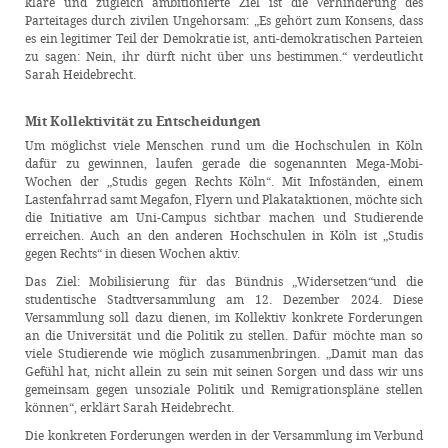
klare und zugleich ambitionierte Ziel ist die Verhinderung des
Parteitages durch zivilen Ungehorsam: „Es gehört zum Konsens, dass
es ein legitimer Teil der Demokratie ist, anti-demokratischen Parteien
zu sagen: Nein, ihr dürft nicht über uns bestimmen.“ verdeutlicht
Sarah Heidebrecht.
Mit Kollektivität zu Entscheidungen
Um möglichst viele Menschen rund um die Hochschulen in Köln
dafür zu gewinnen, laufen gerade die sogenannten Mega-Mobi-
Wochen der „Studis gegen Rechts Köln“. Mit Infoständen, einem
Lastenfahrrad samt Megafon, Flyern und Plakataktionen, möchte sich
die Initiative am Uni-Campus sichtbar machen und Studierende
erreichen. Auch an den anderen Hochschulen in Köln ist „Studis
gegen Rechts“ in diesen Wochen aktiv.
Das Ziel: Mobilisierung für das Bündnis „Widersetzen“und die
studentische Stadtversammlung am 12. Dezember 2024. Diese
Versammlung soll dazu dienen, im Kollektiv konkrete Forderungen
an die Universität und die Politik zu stellen. Dafür möchte man so
viele Studierende wie möglich zusammenbringen. „Damit man das
Gefühl hat, nicht allein zu sein mit seinen Sorgen und dass wir uns
gemeinsam gegen unsoziale Politik und Remigrationspläne stellen
können“, erklärt Sarah Heidebrecht.
Die konkreten Forderungen werden in der Versammlung im Verbund