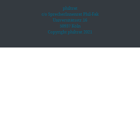
philtrat
c/o SprecherInnenrat Phil-Fak
Universitätsstr.16
50937 Köln
Copyright philtrat 2021