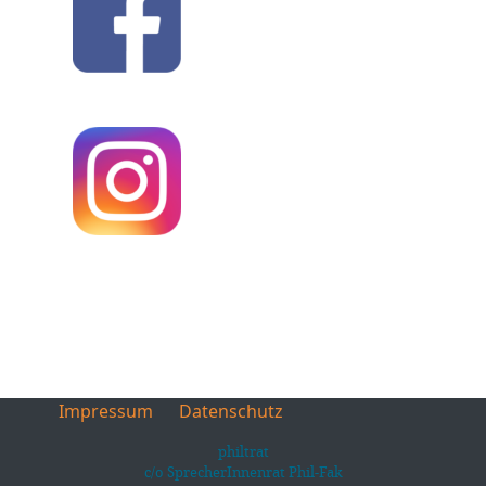
Impressum
Datenschutz
philtrat
c/o SprecherInnenrat Phil-Fak