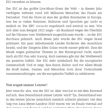
ESC verstehen zu können.
Der ESC ist das größte Live-Music-Event der Welt – in diesem Jahr
verfolgten weltweit rund 160 Millionen Menschen das Finale am
Fernseher. Und die Show ist eine der großen Konstanten in Europa,
was bei so vielen Nationen, Kulturen und Sprachen gar nicht so
einfach ist. Die EBU
versucht
unpolitisch und neutral zu sein. Wie
sich aber zum Beispiel 2022 zeigte – als Russland wegen des Überfalls
auf die Ukraine vom Wettbewerb ausgeschlossen wurde –, ist der ESC
durchaus politisch. Auch dieses Jahr wurde der ESC wegen Israel
politisiert. Ein paar teilnehmende Länder forderten den Ausschluss
Israels, und der Sängerin Eden Golan wurde massiv gedroht. Dass die
Musik wegen politischer Themen in den Hintergrund rückt, macht
mich als ESC-Fan sehr traurig, doch meistens gibt mir der Wettbewerb
ein positives Gefühl. Der ESC steht symbolisch für die europäische
Gemeinschaft. Und er zeigt, dass Kunst, Kultur und vor allem Musik
die Kraft haben, Staaten und Menschen trotz ihrer Unterschiede
zusammenzubringen, um die europäische Vielfalt zu zelebrieren.
Von wegen immer Letzter!
Jetzt wisst ihr also, was der ESC ist. Aber was hat es mit dem Einwand
auf sich, dass Deutschland immer Letzter wird? Tja, Deutschland war
in den letzten Jahren tatsächlich ziemlich schlecht platziert. Seit dem
Sieg von Lena Meyer-Landrut 2010 waren wir im Finale viermal auf