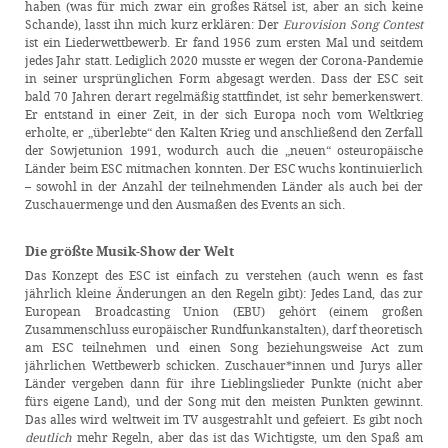
haben (was für mich zwar ein großes Rätsel ist, aber an sich keine
Schande), lasst ihn mich kurz erklären: Der
Eurovision Song Contest
ist ein Liederwettbewerb. Er fand 1956 zum ersten Mal und seitdem
jedes Jahr statt. Lediglich 2020 musste er wegen der Corona-Pandemie
in seiner ursprünglichen Form abgesagt werden. Dass der ESC seit
bald 70 Jahren derart regelmäßig stattfindet, ist sehr bemerkenswert.
Er entstand in einer Zeit, in der sich Europa noch vom Weltkrieg
erholte, er „überlebte“ den Kalten Krieg und anschließend den Zerfall
der Sowjetunion 1991, wodurch auch die „neuen“ osteuropäische
Länder beim ESC mitmachen konnten. Der ESC wuchs kontinuierlich
– sowohl in der Anzahl der teilnehmenden Länder als auch bei der
Zuschauermenge und den Ausmaßen des Events an sich.
Die größte Musik-Show der Welt
Das Konzept des ESC ist einfach zu verstehen (auch wenn es fast
jährlich kleine Änderungen an den Regeln gibt): Jedes Land, das zur
European Broadcasting Union (EBU) gehört (einem großen
Zusammenschluss europäischer Rundfunkanstalten), darf theoretisch
am ESC teilnehmen und einen Song beziehungsweise Act zum
jährlichen Wettbewerb schicken. Zuschauer*innen und Jurys aller
Länder vergeben dann für ihre Lieblingslieder Punkte (nicht aber
fürs eigene Land), und der Song mit den meisten Punkten gewinnt.
Das alles wird weltweit im TV ausgestrahlt und gefeiert. Es gibt noch
deutlich
mehr Regeln, aber das ist das Wichtigste, um den Spaß am