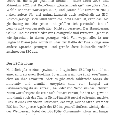
vertreten, die sogar gewinnen können – siehe Lordi 2006 und
Måneskin 2021 mit Rock-Songs. „Quatschbeiträge“ wie „Give That
Wolf a Banana“ (Norwegen 2022) und „Mama ŠČ!“ (Kroatien 2023)
haben zuletzt für viel Aufmerksamkeit auch außerhalb des ESC-
Kosmos gesorgt. Doch selbst wenn die Show albern ist, kann das Lied
gleichzeitig ins Ohr gehen und gefallen. Ich persönlich bin oft
beeindruckt von den Auftritten. Nicht zu vergessen: Der Hauptgesang
ist live. Und die verschiedensten Gesangsstile sind vertreten – genauso
wie Sprachen, in denen gesungen wird. Von wegen alles ist nur
Englisch! Dieses Jahr wurde in über der Hälfte der Final-Songs eine
andere Sprache gesungen. Und gerade diese kulturelle Vielfalt
zeichnet den ESC aus.
Der ESC ist bunt
Natürlich gibt es einen gewissen und typischen „ESC-Pop-Sound“ mit
einer einprägsamen Hookline. So erinnern sich die Zuschauer*innen
eben an ihre Favoriten. Aber es gibt auch zahlreiche Songs, die
innovativ und ziemlich untypisch sind, zum Beispiel der
Gewinnersong dieses Jahres: „The Code“ von Nemo aus der Schweiz.
Nemo war übrigens die erste nicht-binäre Person, die den ESC gewann
und damit auch das Thema Nicht-Binarität medial präsenter machte.
Dies ist eines von vielen Beispielen, das zeigt, welche Strahlkraft der
ESC hat. Der queere Aspekt des ESC ist generell äußerst wichtig, denn
der Wettbewerb bietet der LGBTQIA+-Community schon seit langer