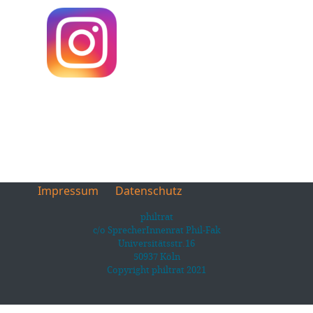
Impressum
Datenschutz
philtrat
c/o SprecherInnenrat Phil-Fak
Universitätsstr.16
50937 Köln
Copyright philtrat 2021