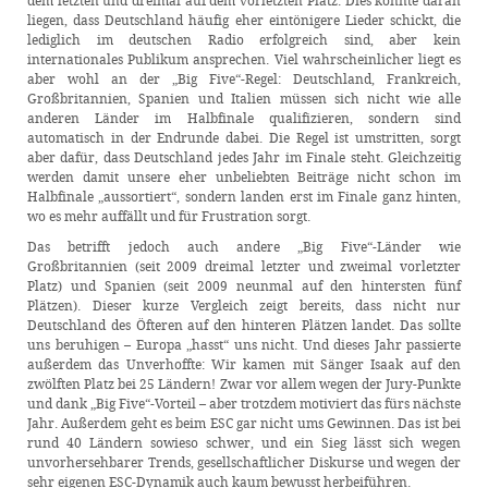
dem letzten und dreimal auf dem vorletzten Platz. Dies könnte daran
liegen, dass Deutschland häufig eher eintönigere Lieder schickt, die
lediglich im deutschen Radio erfolgreich sind, aber kein
internationales Publikum ansprechen. Viel wahrscheinlicher liegt es
aber wohl an der „Big Five“-Regel: Deutschland, Frankreich,
Großbritannien, Spanien und Italien müssen sich nicht wie alle
anderen Länder im Halbfinale qualifizieren, sondern sind
automatisch in der Endrunde dabei. Die Regel ist umstritten, sorgt
aber dafür, dass Deutschland jedes Jahr im Finale steht. Gleichzeitig
werden damit unsere eher unbeliebten Beiträge nicht schon im
Halbfinale „aussortiert“, sondern landen erst im Finale ganz hinten,
wo es mehr auffällt und für Frustration sorgt.
Das betrifft jedoch auch andere „Big Five“-Länder wie
Großbritannien (seit 2009 dreimal letzter und zweimal vorletzter
Platz) und Spanien (seit 2009 neunmal auf den hintersten fünf
Plätzen). Dieser kurze Vergleich zeigt bereits, dass nicht nur
Deutschland des Öfteren auf den hinteren Plätzen landet. Das sollte
uns beruhigen – Europa „hasst“ uns nicht. Und dieses Jahr passierte
außerdem das Unverhoffte: Wir kamen mit Sänger Isaak auf den
zwölften Platz bei 25 Ländern! Zwar vor allem wegen der Jury-Punkte
und dank „Big Five“-Vorteil – aber trotzdem motiviert das fürs nächste
Jahr. Außerdem geht es beim ESC gar nicht ums Gewinnen. Das ist bei
rund 40 Ländern sowieso schwer, und ein Sieg lässt sich wegen
unvorhersehbarer Trends, gesellschaftlicher Diskurse und wegen der
sehr eigenen ESC-Dynamik auch kaum bewusst herbeiführen.