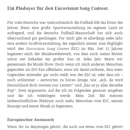
Ein Plädoyer für den Eurovision Song Contest.
Für viele Deutsche war wahrscheinlich die Fußball-EM das Event des
Jahres. Denn eine große Sportveranstaltung im eigenen Land ist
aufregend, und die deutsche Fußball-Mannschaft hat sich auch
überraschend gut geschlagen. Für mich gibt es allerdings jedes Jahr
eine andere Großveranstaltung, die eigentlich immer zum Highlight
wird: den
Eurovision Song Contest
(ESC) im Mai. Seit 15 Jahren
begeistert mich der Musikwettbewerb, von dem auch meine Mutter
schon seit Dekaden ein großer Fan ist. Jedes Jahr feiern wir
gemeinsam die Musik-Show. Doch wenn ich mich anderen Menschen
gegenüber als ESC-Fan offenbare, muss ich damit rechnen, dass mein
Gegenüber entweder gar nicht weiß, was der ESC ist, oder dass ich –
noch schlimmer – Antworten zu hören kriege, wie: „Ach, da wird
Deutschland doch sowieso nur Letzter!“ und „Das ist ja alles derselbe
Pop!“. Zwei Argumente, auf die ich im Folgenden genauer eingehen
und die ich widerlegen werde. Mein Ziel: Mit meinem
leidenschaftlichen Plädoyer noch mehr Menschen vom ESC, seinem
Konzept und seiner Musik zu begeistern.
Europäischer Austausch
Wenn ihr zu denjenigen gehört, die noch nie etwas vom ESC gehört