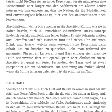
tatsächlich! Die Züge stehen in der Regel sogar bereits mindestens eine
Viertelstunde oder länger vor der Abfahrtszeit am Gleis!!! Leider
müssen wir uns eingestehen, dass die Nation, die für Pünktlichkeit
und Zuverlässigkeit bekannt ist, hier von den Italiener*innen noch
lernen kann.
Abschließend möchte ich appellieren die Aperitivo-Kultur, wie sie in
Italien besteht, auch in Deutschland einzuführen. Dieses Konzept
finde ich perfekt und fehlt uns leider bisher. Es sieht folgendermaßen
aus: Getroffen wird sich zwischen fünf und sieben Uhr auf einen
Drink und Snacks, welche man kostenlos vom Restaurant dazu
erhält, um ein bisschen zu quatschen. Geht man während der
genannten Uhrzeit an Restaurants und Bars entlang, sieht man die
Leute reihenweise dort mit Aperol Spritz oder Ähnlichem sitzen.
Aperitivo ist quasi ein fester Bestandteil des Tages und ist etwas
entspannter als ein Abendessen. Die Stimmung am frühen Abend,
wenn die Sonne langsam tiefer steht, ist die schönste am Tag.
Bella Italia
Vielleicht habt Ihr nun auch Lust auf Italien bekommen und bei der
nächsten Reise fallen Euch vielleicht die ein oder anderen Dinge auf,
die ich beobachten konnte. Natürlich will ich damit nicht sagen, dass
in Deutschland alles schlecht ist! Vieles funktioniert auch eindeutig
besser als im sonnenverwöhnten Italien. Ich halte es allerdings für
wichtig, ein offenes Auge für die kleinen Dinge zu haben, die das