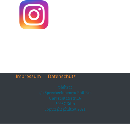
Impressum
Datenschutz
philtrat
c/o SprecherInnenrat Phil-Fak
Universitätsstr.16
50937 Köln
Copyright philtrat 2021