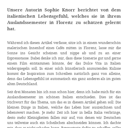
Unsere Autorin Sophie Knorr berichtet von dem
italienischen Lebensgefühl, welches sie in ihrem
Auslandssemester in Florenz zu schätzen gelernt
hat.
Während ich diesen Artikel verfasse, sitze ich in einem wunderschön
malerischen Innenhof eines Cafés mitten in Florenz, lasse mir die
Sonne ins Gesicht scheinen und nippe ab und zu an einer
Espressotasse. Dabei denke ich mir, dass diese Szenerie gut und gerne
einem Film entstammen könnte, der das Dolce Vita in Italien
widerspiegeln soll. In einer solch künstlerisch anmutenden Kulisse
kommt die Inspiration zum Schreiben natürlich ganz von alleine,
denn das Lebensgefühl ist automatisch ein ganz anderes als im guten
alten Deutschland.
Seit drei Monaten bin ich nun schon hier, denn ich habe mich für ein
Auslandssemester im schönen Italien entschieden. Dies ist das
Stichwort für das Thema, um das es in diesem Artikel gehen soll: Die
kleinen Dinge in Italien, welche das Leben hier auszeichnen und
lebenswert machen. Je mehr Zeit ich hier in bella Italia verbringe,
desto mehr Kleinigkeiten fallen mir auf, von denen wir Deutschen
uns teilweise auch ein Scheibchen abschneiden können. Ich dachte
mir, dass es nicht schaden kann, Bewusstsein dafür zu schaffen, sollte