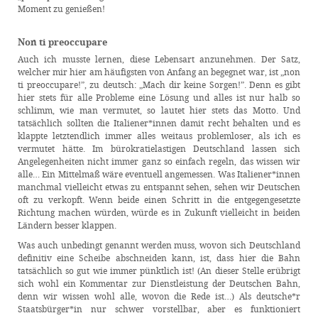
Moment zu genießen!
Non ti preoccupare
Auch ich musste lernen, diese Lebensart anzunehmen. Der Satz,
welcher mir hier am häufigsten von Anfang an begegnet war, ist „non
ti preoccupare!”, zu deutsch: „Mach dir keine Sorgen!”. Denn es gibt
hier stets für alle Probleme eine Lösung und alles ist nur halb so
schlimm, wie man vermutet, so lautet hier stets das Motto. Und
tatsächlich sollten die Italiener*innen damit recht behalten und es
klappte letztendlich immer alles weitaus problemloser, als ich es
vermutet hätte. Im bürokratielastigen Deutschland lassen sich
Angelegenheiten nicht immer ganz so einfach regeln, das wissen wir
alle… Ein Mittelmaß wäre eventuell angemessen. Was Italiener*innen
manchmal vielleicht etwas zu entspannt sehen, sehen wir Deutschen
oft zu verkopft. Wenn beide einen Schritt in die entgegengesetzte
Richtung machen würden, würde es in Zukunft vielleicht in beiden
Ländern besser klappen.
Was auch unbedingt genannt werden muss, wovon sich Deutschland
definitiv eine Scheibe abschneiden kann, ist, dass hier die Bahn
tatsächlich so gut wie immer pünktlich ist! (An dieser Stelle erübrigt
sich wohl ein Kommentar zur Dienstleistung der Deutschen Bahn,
denn wir wissen wohl alle, wovon die Rede ist…) Als deutsche*r
Staatsbürger*in nur schwer vorstellbar, aber es funktioniert