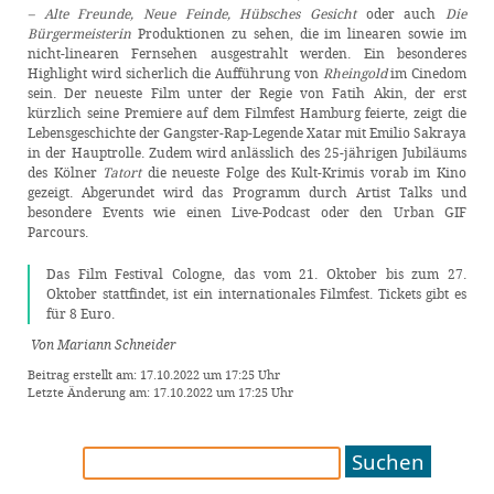
– Alte Freunde, Neue Feinde, Hübsches Gesicht
oder auch
Die
Bürgermeisterin
Produktionen zu sehen, die im linearen sowie im
nicht-linearen Fernsehen ausgestrahlt werden. Ein besonderes
Highlight wird sicherlich die Aufführung von
Rheingold
im Cinedom
sein. Der neueste Film unter der Regie von Fatih Akin, der erst
kürzlich seine Premiere auf dem Filmfest Hamburg feierte, zeigt die
Lebensgeschichte der Gangster-Rap-Legende Xatar mit Emilio Sakraya
in der Hauptrolle. Zudem wird anlässlich des 25-jährigen Jubiläums
des Kölner
Tatort
die neueste Folge des Kult-Krimis vorab im Kino
gezeigt. Abgerundet wird das Programm durch Artist Talks und
besondere Events wie einen Live-Podcast oder den Urban GIF
Parcours.
Das Film Festival Cologne, das vom 21. Oktober bis zum 27.
Oktober stattfindet, ist ein internationales Filmfest. Tickets gibt es
für 8 Euro.
Von Mariann Schneider
Beitrag erstellt am: 17.10.2022 um 17:25 Uhr
Letzte Änderung am: 17.10.2022 um 17:25 Uhr
Suchen
nach: