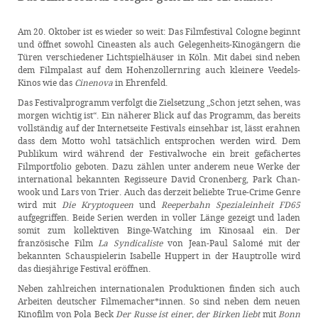
Am 20. Oktober ist es wieder so weit: Das Filmfestival Cologne beginnt
und öffnet sowohl Cineasten als auch Gelegenheits-Kinogängern die
Türen verschiedener Lichtspielhäuser in Köln. Mit dabei sind neben
dem Filmpalast auf dem Hohenzollernring auch kleinere Veedels-
Kinos wie das
Cinenova
in Ehrenfeld.
Das Festivalprogramm verfolgt die Zielsetzung „Schon jetzt sehen, was
morgen wichtig ist“. Ein näherer Blick auf das Programm, das bereits
vollständig auf der Internetseite Festivals einsehbar ist, lässt erahnen
dass dem Motto wohl tatsächlich entsprochen werden wird. Dem
Publikum wird während der Festivalwoche ein breit gefächertes
Filmportfolio geboten. Dazu zählen unter anderem neue Werke der
international bekannten Regisseure David Cronenberg, Park Chan-
wook und Lars von Trier. Auch das derzeit beliebte True-Crime Genre
wird mit
Die Kryptoqueen
und
Reeperbahn Spezialeinheit FD65
aufgegriffen. Beide Serien werden in voller Länge gezeigt und laden
somit zum kollektiven Binge-Watching im Kinosaal ein. Der
französische Film
La Syndicaliste
von Jean-Paul Salomé mit der
bekannten Schauspielerin Isabelle Huppert in der Hauptrolle wird
das diesjährige Festival eröffnen.
Neben zahlreichen internationalen Produktionen finden sich auch
Arbeiten deutscher Filmemacher*innen. So sind neben dem neuen
Kinofilm von Pola Beck
Der Russe ist einer, der Birken liebt
mit
Bonn