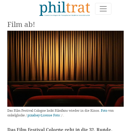
Film ab!
Das Film Festival Cologne lockt Filmfans wieder in die Kinos.
Foto
von
onkelglocke /
pixabay-License
Foto:
/
.
Das Film Festival Cologne geht in die 32. Runde.