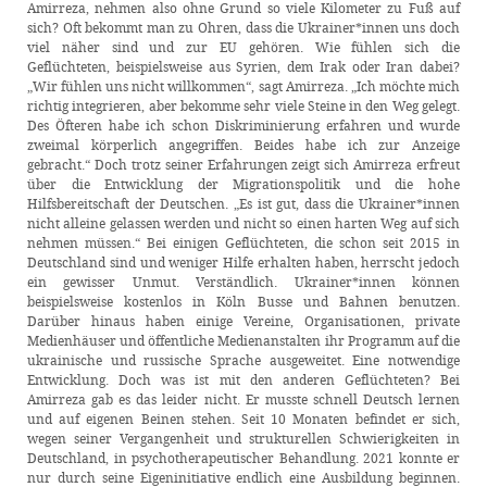
Amirreza, nehmen also ohne Grund so viele Kilometer zu Fuß auf
sich? Oft bekommt man zu Ohren, dass die Ukrainer*innen uns doch
viel näher sind und zur EU gehören. Wie fühlen sich die
Geflüchteten, beispielsweise aus Syrien, dem Irak oder Iran dabei?
„Wir fühlen uns nicht willkommen“, sagt Amirreza. „Ich möchte mich
richtig integrieren, aber bekomme sehr viele Steine in den Weg gelegt.
Des Öfteren habe ich schon Diskriminierung erfahren und wurde
zweimal körperlich angegriffen. Beides habe ich zur Anzeige
gebracht.“ Doch trotz seiner Erfahrungen zeigt sich Amirreza erfreut
über die Entwicklung der Migrationspolitik und die hohe
Hilfsbereitschaft der Deutschen. „Es ist gut, dass die Ukrainer*innen
nicht alleine gelassen werden und nicht so einen harten Weg auf sich
nehmen müssen.“ Bei einigen Geflüchteten, die schon seit 2015 in
Deutschland sind und weniger Hilfe erhalten haben, herrscht jedoch
ein gewisser Unmut. Verständlich. Ukrainer*innen können
beispielsweise kostenlos in Köln Busse und Bahnen benutzen.
Darüber hinaus haben einige Vereine, Organisationen, private
Medienhäuser und öffentliche Medienanstalten ihr Programm auf die
ukrainische und russische Sprache ausgeweitet. Eine notwendige
Entwicklung. Doch was ist mit den anderen Geflüchteten? Bei
Amirreza gab es das leider nicht. Er musste schnell Deutsch lernen
und auf eigenen Beinen stehen. Seit 10 Monaten befindet er sich,
wegen seiner Vergangenheit und strukturellen Schwierigkeiten in
Deutschland, in psychotherapeutischer Behandlung. 2021 konnte er
nur durch seine Eigeninitiative endlich eine Ausbildung beginnen.