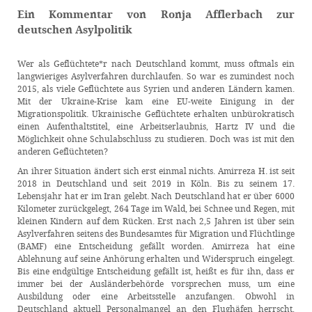
Ein Kommentar von Ronja Afflerbach zur
deutschen
Asylpolitik
Wer als Geflüchtete*r nach Deutschland kommt, muss oftmals ein
langwieriges Asylverfahren durchlaufen. So war es zumindest noch
2015, als viele Geflüchtete aus Syrien und anderen Ländern kamen.
Mit der Ukraine-Krise kam eine EU-weite Einigung in der
Migrationspolitik. Ukrainische Geflüchtete erhalten unbürokratisch
einen Aufenthaltstitel, eine Arbeitserlaubnis, Hartz IV und die
Möglichkeit ohne Schulabschluss zu studieren. Doch was ist mit den
anderen Geflüchteten?
An ihrer Situation ändert sich erst einmal nichts. Amirreza H. ist seit
2018 in Deutschland und seit 2019 in Köln. Bis zu seinem 17.
Lebensjahr hat er im Iran gelebt. Nach Deutschland hat er über 6000
Kilometer zurückgelegt, 264 Tage im Wald, bei Schnee und Regen, mit
kleinen Kindern auf dem Rücken. Erst nach 2,5 Jahren ist über sein
Asylverfahren seitens des Bundesamtes für Migration und Flüchtlinge
(BAMF) eine Entscheidung gefällt worden. Amirreza hat eine
Ablehnung auf seine Anhörung erhalten und Widerspruch eingelegt.
Bis eine endgültige Entscheidung gefällt ist, heißt es für ihn, dass er
immer bei der Ausländerbehörde vorsprechen muss, um eine
Ausbildung oder eine Arbeitsstelle anzufangen. Obwohl in
Deutschland aktuell Personalmangel an den Flughäfen herrscht,