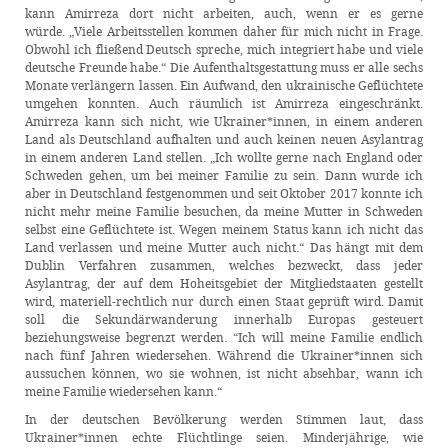
kann Amirreza dort nicht arbeiten, auch, wenn er es gerne
würde. „Viele Arbeitsstellen kommen daher für mich nicht in Frage.
Obwohl ich fließend Deutsch spreche, mich integriert habe und viele
deutsche Freunde habe.“ Die Aufenthaltsgestattung muss er alle sechs
Monate verlängern lassen. Ein Aufwand, den ukrainische Geflüchtete
umgehen konnten. Auch räumlich ist Amirreza eingeschränkt.
Amirreza kann sich nicht, wie Ukrainer*innen, in einem anderen
Land als Deutschland aufhalten und auch keinen neuen Asylantrag
in einem anderen Land stellen. „Ich wollte gerne nach England oder
Schweden gehen, um bei meiner Familie zu sein. Dann wurde ich
aber in Deutschland festgenommen und seit Oktober 2017 konnte ich
nicht mehr meine Familie besuchen, da meine Mutter in Schweden
selbst eine Geflüchtete ist. Wegen meinem Status kann ich nicht das
Land verlassen und meine Mutter auch nicht.“ Das hängt mit dem
Dublin Verfahren zusammen, welches bezweckt, dass jeder
Asylantrag, der auf dem Hoheitsgebiet der Mitgliedstaaten gestellt
wird, materiell-rechtlich nur durch einen Staat geprüft wird. Damit
soll die Sekundärwanderung innerhalb Europas gesteuert
beziehungsweise begrenzt werden. “Ich will meine Familie endlich
nach fünf Jahren wiedersehen. Während die Ukrainer*innen sich
aussuchen können, wo sie wohnen, ist nicht absehbar, wann ich
meine Familie wiedersehen kann.“
In der deutschen Bevölkerung werden Stimmen laut, dass
Ukrainer*innen echte Flüchtlinge seien. Minderjährige, wie