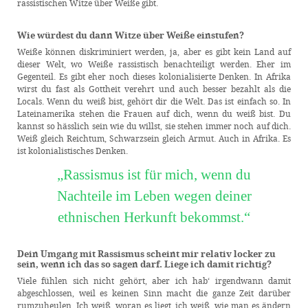
rassistischen Witze über Weiße gibt.
Wie würdest du dann Witze über Weiße einstufen?
Weiße können diskriminiert werden, ja, aber es gibt kein Land auf
dieser Welt, wo Weiße rassistisch benachteiligt werden. Eher im
Gegenteil. Es gibt eher noch dieses kolonialisierte Denken. In Afrika
wirst du fast als Gottheit verehrt und auch besser bezahlt als die
Locals. Wenn du weiß bist, gehört dir die Welt. Das ist einfach so. In
Lateinamerika stehen die Frauen auf dich, wenn du weiß bist. Du
kannst so hässlich sein wie du willst, sie stehen immer noch auf dich.
Weiß gleich Reichtum, Schwarzsein gleich Armut. Auch in Afrika. Es
ist kolonialistisches Denken.
„Rassismus ist für mich, wenn du
Nachteile im Leben wegen deiner
ethnischen Herkunft bekommst.“
Dein Umgang mit Rassismus scheint mir relativ locker zu
sein, wenn ich das so sagen darf. Liege ich damit richtig?
Viele fühlen sich nicht gehört, aber ich hab‘ irgendwann damit
abgeschlossen, weil es keinen Sinn macht die ganze Zeit darüber
rumzuheulen. Ich weiß, woran es liegt, ich weiß, wie man es ändern