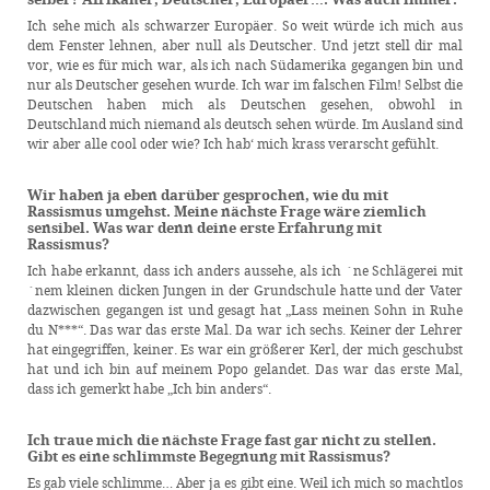
Ich sehe mich als schwarzer Europäer. So weit würde ich mich aus
dem Fenster lehnen, aber null als Deutscher. Und jetzt stell dir mal
vor, wie es für mich war, als ich nach Südamerika gegangen bin und
nur als Deutscher gesehen wurde. Ich war im falschen Film! Selbst die
Deutschen haben mich als Deutschen gesehen, obwohl in
Deutschland mich niemand als deutsch sehen würde. Im Ausland sind
wir aber alle cool oder wie? Ich hab‘ mich krass verarscht gefühlt.
Wir haben ja eben darüber gesprochen, wie du mit
Rassismus umgehst. Meine nächste Frage wäre ziemlich
sensibel. Was war denn deine erste Erfahrung mit
Rassismus?
Ich habe erkannt, dass ich anders aussehe, als ich ´ne Schlägerei mit
´nem kleinen dicken Jungen in der Grundschule hatte und der Vater
dazwischen gegangen ist und gesagt hat „Lass meinen Sohn in Ruhe
du N***“. Das war das erste Mal. Da war ich sechs. Keiner der Lehrer
hat eingegriffen, keiner. Es war ein größerer Kerl, der mich geschubst
hat und ich bin auf meinem Popo gelandet. Das war das erste Mal,
dass ich gemerkt habe „Ich bin anders“.
Ich traue mich die nächste Frage fast gar nicht zu stellen.
Gibt es eine schlimmste Begegnung mit Rassismus?
Es gab viele schlimme… Aber ja es gibt eine. Weil ich mich so machtlos