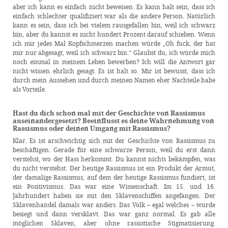
aber ich kann es einfach nicht beweisen. Es kann halt sein, dass ich
einfach schlechter qualifiziert war als die andere Person. Natürlich
kann es sein, dass ich bei vielem rausgefallen bin, weil ich schwarz
bin, aber du kannst es nicht hundert Prozent darauf schieben. Wenn
ich mir jedes Mal Kopfschmerzen machen würde „Oh fuck, der hat
mir nur abgesagt, weil ich schwarz bin.“ Glaubst du, ich würde mich
noch einmal in meinem Leben bewerben? Ich will die Antwort gar
nicht wissen ehrlich gesagt. Es ist halt so. Mir ist bewusst, dass ich
durch mein Aussehen und durch meinen Namen eher Nachteile habe
als Vorteile.
Hast du dich schon mal mit der Geschichte von Rassismus
auseinandergesetzt? Beeinflusst es deine Wahrnehmung von
Rassismus oder deinen Umgang mit Rassismus?
Klar. Es ist arschwichtig sich mit der Geschichte von Rassismus zu
beschäftigen. Gerade für eine schwarze Person, weil du erst dann
verstehst, wo der Hass herkommt. Du kannst nichts bekämpfen, was
du nicht verstehst. Der heutige Rassismus ist ein Produkt der Armut,
der damalige Rassismus, auf dem der heutige Rassismus fundiert, ist
ein Positivismus. Das war eine Wissenschaft. Im 15. und 16.
Jahrhundert haben sie mit den Sklavenschiffen angefangen. Der
Sklavenhandel damals war anders. Das Volk – egal welches – wurde
besiegt und dann versklavt. Das war ganz normal. Es gab alle
möglichen Sklaven, aber ohne rassistische Stigmatisierung.