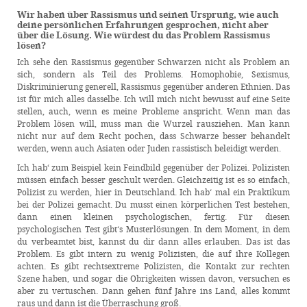
Wir haben über Rassismus und seinen Ursprung, wie auch
deine persönlichen Erfahrungen gesprochen, nicht aber
über die Lösung. Wie würdest du das Problem Rassismus
lösen?
Ich sehe den Rassismus gegenüber Schwarzen nicht als Problem an
sich, sondern als Teil des Problems. Homophobie, Sexismus,
Diskriminierung generell, Rassismus gegenüber anderen Ethnien. Das
ist für mich alles dasselbe. Ich will mich nicht bewusst auf eine Seite
stellen, auch, wenn es meine Probleme anspricht. Wenn man das
Problem lösen will, muss man die Wurzel rausziehen. Man kann
nicht nur auf dem Recht pochen, dass Schwarze besser behandelt
werden, wenn auch Asiaten oder Juden rassistisch beleidigt werden.
Ich hab‘ zum Beispiel kein Feindbild gegenüber der Polizei. Polizisten
müssen einfach besser geschult werden. Gleichzeitig ist es so einfach,
Polizist zu werden, hier in Deutschland. Ich hab‘ mal ein Praktikum
bei der Polizei gemacht. Du musst einen körperlichen Test bestehen,
dann einen kleinen psychologischen, fertig. Für diesen
psychologischen Test gibt‘s Musterlösungen. In dem Moment, in dem
du verbeamtet bist, kannst du dir dann alles erlauben. Das ist das
Problem. Es gibt intern zu wenig Polizisten, die auf ihre Kollegen
achten. Es gibt rechtsextreme Polizisten, die Kontakt zur rechten
Szene haben, und sogar die Obrigkeiten wissen davon, versuchen es
aber zu vertuschen. Dann gehen fünf Jahre ins Land, alles kommt
raus und dann ist die Überraschung groß.