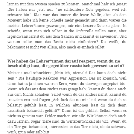
lernen mit dem System spielen zu können. Manchmal hab‘ ich gesagt
„Sie haben mir jetzt nur ´ne schlechtere Note gegeben, weil ich
schwarz bin“. Klar war das immer die letzte Waffe, aber ab dem
Moment habe ich keine Scheiße mehr gemacht und dann waren die
meisten Lehrer*innen gezwungen, mir eine bessere Note zu geben. Ist
scheiße, wenn man sich selber in die Opferrolle stellen muss, aber
irgendwann lernst du aus dem Ganzen und kannst es anwenden. Und
warum sollte man das Recht nicht einfordern? Du weißt, du
bekommst es nicht von allein, also mach es einfach selbst.
Wie haben die Lehrer*innen darauf reagiert, wenn du sie
beschuldigt hast, dir gegenüber rassistisch gewesen zu sein?
Meistens total schockiert: „Nein ich, niemals! Das kann doch nicht
sein!“ Die häufigste Reaktion war Aggression. Das ist komisch, weil
dann hat es ja einen wahren Kern, wenn du deswegen angepisst bist.
Wenn ich das aus dem Nichts raus gesagt hab‘, kannst du das ja auch
aus dem Nichts abhaken. Selbst wenn du das anders siehst, kannst du
trotzdem erst mal fragen „Ach fuck das tut mir leid, wenn du dich so
belästigt gefühlt hast. In welchen Aktionen hast du dich denn
rassistisch behandelt gefühlt?“ Dann ist das geklärt. Selbst, wenn es
nicht so gemeint war. Fehler machen wir alle. Wir können doch auch
dazu lernen. Sogar Tiere sind da weiterentwickelt als wir. Wenn du
ein Tier gut behandelst, interessiert es das Tier nicht, ob du schwarz,
weiß, grün oder gelb bist.