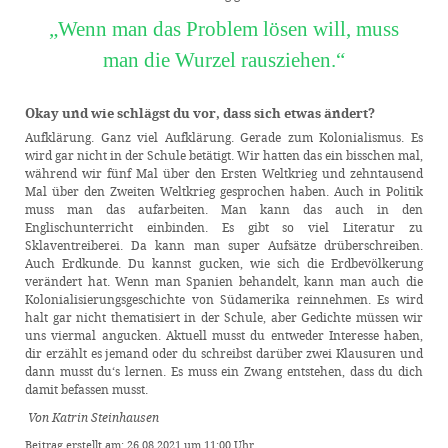
„Wenn man das Problem lösen will, muss
man die Wurzel rausziehen.“
Okay und wie schlägst du vor, dass sich etwas ändert?
Aufklärung. Ganz viel Aufklärung. Gerade zum Kolonialismus. Es
wird gar nicht in der Schule betätigt. Wir hatten das ein bisschen mal,
während wir fünf Mal über den Ersten Weltkrieg und zehntausend
Mal über den Zweiten Weltkrieg gesprochen haben. Auch in Politik
muss man das aufarbeiten. Man kann das auch in den
Englischunterricht einbinden. Es gibt so viel Literatur zu
Sklaventreiberei. Da kann man super Aufsätze drüberschreiben.
Auch Erdkunde. Du kannst gucken, wie sich die Erdbevölkerung
verändert hat. Wenn man Spanien behandelt, kann man auch die
Kolonialisierungsgeschichte von Südamerika reinnehmen. Es wird
halt gar nicht thematisiert in der Schule, aber Gedichte müssen wir
uns viermal angucken. Aktuell musst du entweder Interesse haben,
dir erzählt es jemand oder du schreibst darüber zwei Klausuren und
dann musst du‘s lernen. Es muss ein Zwang entstehen, dass du dich
damit befassen musst.
Von Katrin Steinhausen
Beitrag erstellt am: 26.08.2021 um 11:00 Uhr