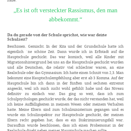
habe.
„Es ist oft versteckter Rassismus, den man
abbekommt.“
Da du gerade von der Schule sprichst, wie war deine
Schulzeit?
Beschissen. Gemischt. In der Kita und der Grundschule hatte ich
eigentlich ´ne schöne Zeit. Dann wurde ich in Erftstadt auf die
Hauptschule geschickt. Das war komisch, weil alle Kinder mit
Migrationshintergrund bei uns an die Hauptschule geschickt wurden
und alle Deutschen, die relativ viel schlechter waren, an eine
Realschule oder das Gymnasium. Ich hatte einen Schnitt von 2,3. Man
bekommt eine Hauptschulempfehlung aber erst ab 3 Komma. Auf der
Hauptschule bin ich dann in der fünften und sechsten extremst
angeeckt, weil ich mich nicht wohl gefühlt habe und das Niveau
definitiv zu einfach war. Das ging so weit, dass ich zum
Schulpsychologen geschickt wurde, der das nicht verstanden hat, weil
ich keine Auffälligkeiten in meinem Wesen oder meinem Verhalten
hatte. Meine Eltern sind zum Schulministerium gegangen und es
wurde ein Schulinspektor zur Hauptschule geschickt, der meinen
Eltern recht gegeben hat, dass es ein Diskriminierungsfall war.
Daraufhin wurde beschlossen, dass ich einen Probemonat in der
Realschule direkt neben meiner Hauptschule machen sollte.