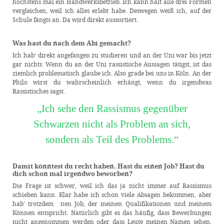
höchstens mal ein Handwerksbetrieb. Ich kann halt alle drei Formen
vergleichen, weil ich alles erlebt habe. Deswegen weiß ich, auf der
Schule fängts an. Da wird direkt aussortiert.
Was hast du nach dem Abi gemacht?
Ich hab‘ direkt angefangen zu studieren und an der Uni war bis jetzt
gar nichts. Wenn du an der Uni rassistische Aussagen tätigst, ist das
ziemlich problematisch glaube ich. Also grade bei uns in Köln. An der
Philo wirst du wahrscheinlich erhängt, wenn du irgendwas
Rassistisches sagst.
„Ich sehe den Rassismus gegenüber
Schwarzen nicht als Problem an sich,
sondern als Teil des Problems.“
Damit könntest du recht haben. Hast du einen Job? Hast du
dich schon mal irgendwo beworben?
Die Frage ist schwer, weil ich das ja nicht immer auf Rassismus
schieben kann. Klar habe ich schon viele Absagen bekommen, aber
hab‘ trotzdem ´nen Job, der meinen Qualifikationen und meinem
Können entspricht. Natürlich gibt es das häufig, dass Bewerbungen
nicht angenommen werden oder dass Leute meinen Namen sehen,