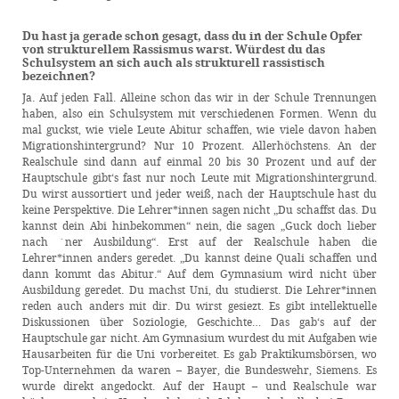
Du hast ja gerade schon gesagt, dass du in der Schule Opfer
von strukturellem Rassismus warst. Würdest du das
Schulsystem an sich auch als strukturell rassistisch
bezeichnen?
Ja. Auf jeden Fall. Alleine schon das wir in der Schule Trennungen
haben, also ein Schulsystem mit verschiedenen Formen. Wenn du
mal guckst, wie viele Leute Abitur schaffen, wie viele davon haben
Migrationshintergrund? Nur 10 Prozent. Allerhöchstens. An der
Realschule sind dann auf einmal 20 bis 30 Prozent und auf der
Hauptschule gibt‘s fast nur noch Leute mit Migrationshintergrund.
Du wirst aussortiert und jeder weiß, nach der Hauptschule hast du
keine Perspektive. Die Lehrer*innen sagen nicht „Du schaffst das. Du
kannst dein Abi hinbekommen“ nein, die sagen „Guck doch lieber
nach ´ner Ausbildung“. Erst auf der Realschule haben die
Lehrer*innen anders geredet. „Du kannst deine Quali schaffen und
dann kommt das Abitur.“ Auf dem Gymnasium wird nicht über
Ausbildung geredet. Du machst Uni, du studierst. Die Lehrer*innen
reden auch anders mit dir. Du wirst gesiezt. Es gibt intellektuelle
Diskussionen über Soziologie, Geschichte… Das gab‘s auf der
Hauptschule gar nicht. Am Gymnasium wurdest du mit Aufgaben wie
Hausarbeiten für die Uni vorbereitet. Es gab Praktikumsbörsen, wo
Top-Unternehmen da waren – Bayer, die Bundeswehr, Siemens. Es
wurde direkt angedockt. Auf der Haupt – und Realschule war