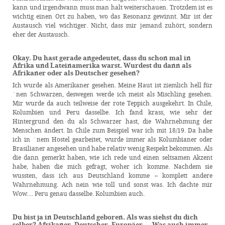
kann und irgendwann muss man halt weiterschauen. Trotzdem ist es
wichtig einen Ort zu haben, wo das Resonanz gewinnt. Mir ist der
Austausch viel wichtiger. Nicht, dass mir jemand zuhört, sondern
eher der Austausch.
Okay. Du hast gerade angedeutet, dass du schon mal in
Afrika und Lateinamerika warst. Wurdest du dann als
Afrikaner oder als Deutscher gesehen?
Ich wurde als Amerikaner gesehen. Meine Haut ist ziemlich hell für
´nen Schwarzen, deswegen werde ich meist als Mischling gesehen.
Mir wurde da auch teilweise der rote Teppich ausgekehrt. In Chile,
Kolumbien und Peru dasselbe. Ich fand krass, wie sehr der
Hintergrund den du als Schwarzer hast, die Wahrnehmung der
Menschen ändert. In Chile zum Beispiel war ich mit 18/19. Da habe
ich in ´nem Hostel gearbeitet, wurde immer als Kolumbianer oder
Brasilianer angesehen und habe relativ wenig Respekt bekommen. Als
die dann gemerkt haben, wie ich rede und einen seltsamen Akzent
habe, haben die mich gefragt, woher ich komme. Nachdem sie
wussten, dass ich aus Deutschland komme – komplett andere
Wahrnehmung. Ach nein wie toll und sonst was. Ich dachte mir
Wow…. Peru genau dasselbe. Kolumbien auch.
Du bist ja in Deutschland geboren. Als was siehst du dich
selber? Afrikaner, Deutscher, Europäer…. Was auch immer.