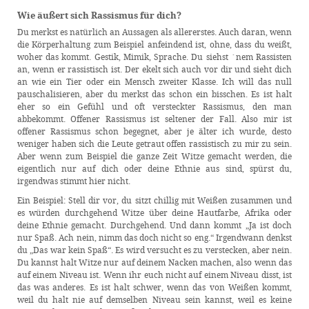
Wie äußert sich Rassismus für dich?
Du merkst es natürlich an Aussagen als allererstes. Auch daran, wenn
die Körperhaltung zum Beispiel anfeindend ist, ohne, dass du weißt,
woher das kommt. Gestik, Mimik, Sprache. Du siehst ´nem Rassisten
an, wenn er rassistisch ist. Der ekelt sich auch vor dir und sieht dich
an wie ein Tier oder ein Mensch zweiter Klasse. Ich will das null
pauschalisieren, aber du merkst das schon ein bisschen. Es ist halt
eher so ein Gefühl und oft versteckter Rassismus, den man
abbekommt. Offener Rassismus ist seltener der Fall. Also mir ist
offener Rassismus schon begegnet, aber je älter ich wurde, desto
weniger haben sich die Leute getraut offen rassistisch zu mir zu sein.
Aber wenn zum Beispiel die ganze Zeit Witze gemacht werden, die
eigentlich nur auf dich oder deine Ethnie aus sind, spürst du,
irgendwas stimmt hier nicht.
Ein Beispiel: Stell dir vor, du sitzt chillig mit Weißen zusammen und
es würden durchgehend Witze über deine Hautfarbe, Afrika oder
deine Ethnie gemacht. Durchgehend. Und dann kommt „Ja ist doch
nur Spaß. Ach nein, nimm das doch nicht so eng.“ Irgendwann denkst
du „Das war kein Spaß“. Es wird versucht es zu verstecken, aber nein.
Du kannst halt Witze nur auf deinem Nacken machen, also wenn das
auf einem Niveau ist. Wenn ihr euch nicht auf einem Niveau disst, ist
das was anderes. Es ist halt schwer, wenn das von Weißen kommt,
weil du halt nie auf demselben Niveau sein kannst, weil es keine