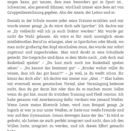
singen kann, gut tanzen, dass man besonders gut in Sport ist…
Schwarzen, also generell Ethnien, wird halt immer eine feste Art von
Gruppenbezeichnung gegeben. Also der Asiate, der Latino und so.
Damals in der Schule musste jeder seine Träume erzählen und mir
wurde immer gesagt „Ja du wirst doch safe Sportler“. Ich dachte mir
so „Ey vielleicht will ich ja auch Doktor werden!“ Mir wurde gar
nicht die Wahl gelassen. Als wäre es für mich unmöglich einen
intellektuellen Beruf zu erlangen, aber so Sportliches oder Musik, wo
man nicht großartig den Kopf einschalten muss, das wurde mir sofort
zugetraut und zugeschrieben. Man wird direkt in eine Schublade
gesteckt. Die Gespräche sind dann so dem Motto nach: „Geh doch mal
Basketball spielen“ – „Du hast mich noch nie Basketball spielen
sehen“ – „Du kannst das bestimmt gut“ – „Bruder woher willst du
wissen, dass ich das gut kann?!“ – „Ja weil, ja du weißt schon. Ihr
könnt das doch alle“. Ich dachte mir immer nur „Alter…!“ Klar haben
wir eventuell einen genetischen Vorteil, aber Veranlagung bedeutet
nicht, dass du gut darin bist oder dass du es machen musst. Selbst
wenn du gut bist, musst du trotzdem Training und Fleiß reintun. Ich
habe genauso viel Anerkennung dafür verdient wie jemand Weißes.
Wenn Leute meine Rhetorik loben, wird zum Beispiel gesagt „Ja
logisch er war ja nur unter Weißen, er hatte nur weiße Freunde und
war auf dem Gymnasium. Genau deswegen kann der das.“ Es wird so
gedreht, als hätten sie mich perfekt integriert und nicht, dass ich den
Willen hatte, integriert zu werden, und ich diesen Effort gemacht