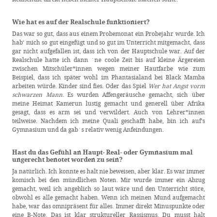
Wie hat es auf der Realschule funktioniert?
Das war so gut, dass aus einem Probemonat ein Probejahr wurde. Ich
hab‘ mich so gut eingefügt und so gut im Unterricht mitgemacht, dass
gar nicht aufgefallen ist, dass ich von der Hauptschule war. Auf der
Realschule hatte ich dann ´ne coole Zeit bis auf kleine Ärgereien
zwischen Mitschüler*innen wegen meiner Hautfarbe wie zum
Beispiel, dass ich später wohl im Phantasialand bei Black Mamba
arbeiten würde. Kinder sind fies. Oder das Spiel
Wer hat Angst vorm
schwarzen
Mann
. Es wurden Affengeräusche gemacht, sich über
meine Heimat Kamerun lustig gemacht und generell über Afrika
gesagt, dass es arm sei und verwildert. Auch von Lehrer*innen
teilweise. Nachdem ich meine Quali geschafft habe, bin ich auf‘s
Gymnasium und da gab´s relativ wenig Anfeindungen.
Hast du das Gefühl an Haupt- Real- oder Gymnasium mal
ungerecht benotet worden zu sein?
Ja natürlich. Ich konnte es halt nie beweisen, aber klar. Es war immer
komisch bei den mündlichen Noten. Mir wurde immer ein Abzug
gemacht, weil ich angeblich so laut wäre und den Unterricht störe,
obwohl es alle gemacht haben. Wenn ich meinen Mund aufgemacht
habe, war das omnipräsent für alles. Immer direkt Minuspunkte oder
eine B-Note. Das ist klar struktureller Rassismus. Du musst halt