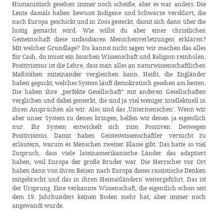
Humanistisch gesehen immer noch scheiße, aber es war anders. Die
Leute damals haben bewusst Indigene und Schwarze versklavt, die
nach Europa geschickt und in Zoos gesteckt, damit sich dann über die
lustig gemacht wird. Wie willst du aber einer christlichen
Gemeinschaft diese unfassbaren Menschenverletzungen erklären?
Mit welcher Grundlage? Du kannst nicht sagen wir machen das alles
für Cash, du musst ein bisschen Wissenschaft und Religion reinholen.
Positivismus ist die Lehre, dass man alles an naturwissenschaftlichen
Maßstäben miteinander vergleichen kann. Heißt, die Engländer
haben geguckt, welches System läuft demokratisch gesehen am besten.
Die haben ihre „perfekte Gesellschaft“ mit anderen Gesellschaften
verglichen und dabei gemerkt, die sind ja viel weniger intellektuell in
ihren Ansprüchen als wir. Also sind das ‚Untermenschen‘. Wenn wir
aber unser System zu denen bringen, helfen wir denen ja eigentlich
nur. Ihr System entwickelt sich zum Positiven. Deswegen
Positivismus. Damit haben Geisteswissenschaftler versucht zu
erläutern, warum es Menschen zweiter Klasse gibt. Das hatte so viel
Zuspruch, dass viele lateinamerikanische Länder das adaptiert
haben, weil Europa der große Bruder war. Die Herrscher vor Ort
haben dann von ihren Reisen nach Europa dieses rassistische Denken
mitgebracht und das in ihren Heimatländern weitergeführt. Das ist
der Ursprung. Eine verkannte Wissenschaft, die eigentlich schon seit
dem 19. Jahrhundert keinen Boden mehr hat, aber immer noch
angewandt wurde.