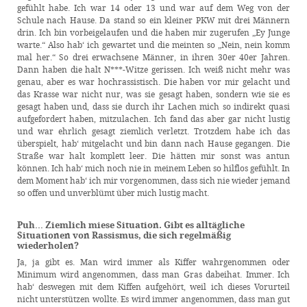
gefühlt habe. Ich war 14 oder 13 und war auf dem Weg von der
Schule nach Hause. Da stand so ein kleiner PKW mit drei Männern
drin. Ich bin vorbeigelaufen und die haben mir zugerufen „Ey Junge
warte.“ Also hab‘ ich gewartet und die meinten so „Nein, nein komm
mal her.“ So drei erwachsene Männer, in ihren 30er 40er Jahren.
Dann haben die halt N***-Witze gerissen. Ich weiß nicht mehr was
genau, aber es war hochrassistisch. Die haben vor mir gelacht und
das Krasse war nicht nur, was sie gesagt haben, sondern wie sie es
gesagt haben und, dass sie durch ihr Lachen mich so indirekt quasi
aufgefordert haben, mitzulachen. Ich fand das aber gar nicht lustig
und war ehrlich gesagt ziemlich verletzt. Trotzdem habe ich das
überspielt, hab‘ mitgelacht und bin dann nach Hause gegangen. Die
Straße war halt komplett leer. Die hätten mir sonst was antun
können. Ich hab‘ mich noch nie in meinem Leben so hilflos gefühlt. In
dem Moment hab‘ ich mir vorgenommen, dass sich nie wieder jemand
so offen und unverblümt über mich lustig macht.
Puh… Ziemlich miese Situation. Gibt es alltägliche
Situationen von Rassismus, die sich regelmäßig
wiederholen?
Ja, ja gibt es. Man wird immer als Kiffer wahrgenommen oder
Minimum wird angenommen, dass man Gras dabeihat. Immer. Ich
hab‘ deswegen mit dem Kiffen aufgehört, weil ich dieses Vorurteil
nicht unterstützen wollte. Es wird immer angenommen, dass man gut