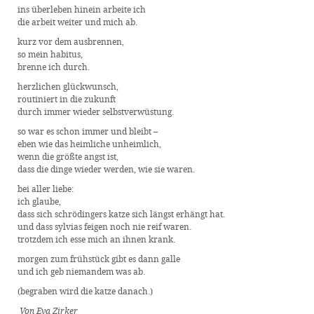
ins überleben hinein arbeite ich
die arbeit weiter und mich ab.
kurz vor dem ausbrennen,
so mein habitus,
brenne ich durch.
herzlichen glückwunsch,
routiniert in die zukunft
durch immer wieder selbstverwüstung.
so war es schon immer und bleibt –
eben wie das heimliche unheimlich,
wenn die größte angst ist,
dass die dinge wieder werden, wie sie waren.
bei aller liebe:
ich glaube,
dass sich schrödingers katze sich längst erhängt hat.
und dass sylvias feigen noch nie reif waren.
trotzdem ich esse mich an ihnen krank.
morgen zum frühstück gibt es dann galle
und ich geb niemandem was ab.
(begraben wird die katze danach.)
Von Eva Zirker