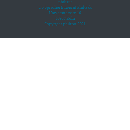
philtrat
c/o SprecherInnenrat Phil-Fak
Universitätsstr.16
50937 Köln
Copyright philtrat 2021