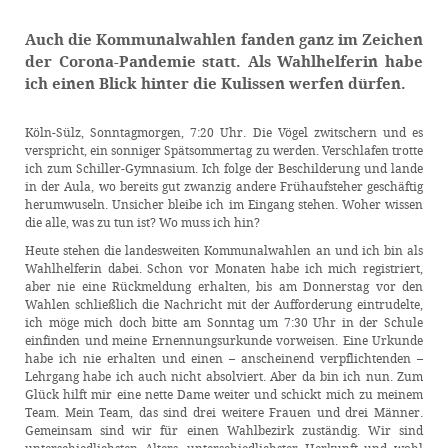
Auch die Kommunalwahlen fanden ganz im Zeichen
der Corona-Pandemie statt. Als Wahlhelferin habe
ich einen Blick hinter die Kulissen werfen dürfen.
Köln-Sülz, Sonntagmorgen, 7:20 Uhr. Die Vögel zwitschern und es
verspricht, ein sonniger Spätsommertag zu werden. Verschlafen trotte
ich zum Schiller-Gymnasium. Ich folge der Beschilderung und lande
in der Aula, wo bereits gut zwanzig andere Frühaufsteher geschäftig
herumwuseln. Unsicher bleibe ich im Eingang stehen. Woher wissen
die alle, was zu tun ist? Wo muss ich hin?
Heute stehen die landesweiten Kommunalwahlen an und ich bin als
Wahlhelferin dabei. Schon vor Monaten habe ich mich registriert,
aber nie eine Rückmeldung erhalten, bis am Donnerstag vor den
Wahlen schließlich die Nachricht mit der Aufforderung eintrudelte,
ich möge mich doch bitte am Sonntag um 7:30 Uhr in der Schule
einfinden und meine Ernennungsurkunde vorweisen. Eine Urkunde
habe ich nie erhalten und einen – anscheinend verpflichtenden –
Lehrgang habe ich auch nicht absolviert. Aber da bin ich nun. Zum
Glück hilft mir eine nette Dame weiter und schickt mich zu meinem
Team. Mein Team, das sind drei weitere Frauen und drei Männer.
Gemeinsam sind wir für einen Wahlbezirk zuständig. Wir sind