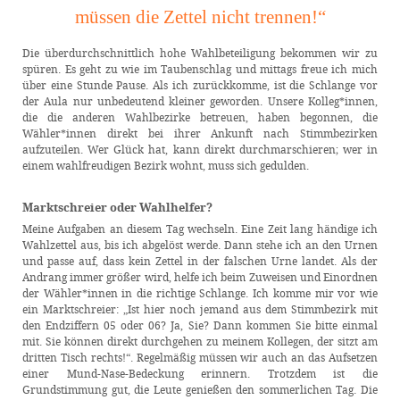
müssen die Zettel nicht trennen!“
Die überdurchschnittlich hohe Wahlbeteiligung bekommen wir zu
spüren. Es geht zu wie im Taubenschlag und mittags freue ich mich
über eine Stunde Pause. Als ich zurückkomme, ist die Schlange vor
der Aula nur unbedeutend kleiner geworden. Unsere Kolleg*innen,
die die anderen Wahlbezirke betreuen, haben begonnen, die
Wähler*innen direkt bei ihrer Ankunft nach Stimmbezirken
aufzuteilen. Wer Glück hat, kann direkt durchmarschieren; wer in
einem wahlfreudigen Bezirk wohnt, muss sich gedulden.
Marktschreier oder Wahlhelfer?
Meine Aufgaben an diesem Tag wechseln. Eine Zeit lang händige ich
Wahlzettel aus, bis ich abgelöst werde. Dann stehe ich an den Urnen
und passe auf, dass kein Zettel in der falschen Urne landet. Als der
Andrang immer größer wird, helfe ich beim Zuweisen und Einordnen
der Wähler*innen in die richtige Schlange. Ich komme mir vor wie
ein Marktschreier: „Ist hier noch jemand aus dem Stimmbezirk mit
den Endziffern 05 oder 06? Ja, Sie? Dann kommen Sie bitte einmal
mit. Sie können direkt durchgehen zu meinem Kollegen, der sitzt am
dritten Tisch rechts!“. Regelmäßig müssen wir auch an das Aufsetzen
einer Mund-Nase-Bedeckung erinnern. Trotzdem ist die
Grundstimmung gut, die Leute genießen den sommerlichen Tag. Die