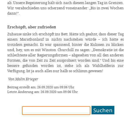
ab. Unsere Begeisterung hält sich nach diesem langen Tag in Grenzen.
Wir verabschieden uns scherzend voneinander: „Bis in zwei Wochen
dann!“.
Erschöpft, aber zufrieden
Zuhause sinke ich erschöpft ins Bett. Hätte ich geahnt, dass dieser Tag
einem Marathonlauf in nichts nachstehen würde – ich hätte es
trotzdem gemacht. Es war spannend, hinter die Kulissen zu blicken
und, hey, um es mit Winston Churchill zu sagen: „Demokratie ist die
schlechteste aller Regierungsformen – abgesehen von all den anderen
Formen, die von Zeit zu Zeit ausprobiert worden sind.“ Und bis eine
bessere gefunden worden ist, stehe ich als Wahlhelferin zur
Verfügung. Ist ja auch alles nur halb so schlimm gewesen!
Von Malin Krieger
Beitrag erstellt am: 26.09.2020 um 09:06 Uhr
Letzte Änderung am: 26.09.2020 um 09:06 Uhr
Suchen
nach: