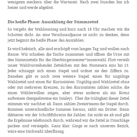
wenigsten meckern über die Wartezeit. Nach zwei Stunden bin ich
heiser und werde abgelöst.
Die heiße Phase: Auszählung der Stimmzettel
So vergeht der Wahlsonntag und kurz nach 18 Uhr machen wir die
Schotten dicht. An eine Verschnaufpause ist nicht zu denken, denn
jetzt beginnt die heiße Phase: das Auszählen.
Es wird hektisch, alle sind erschöpft vom langen Tag und wollen nach
Hause. Wir schieben die Tische zusammen und öffnen die Urne mit
den Stimmzetteln für die Oberbürgermeister*innenwahl. Flott verteilt
unser Wahlvorstehender Zettelchen mit den Nummern eins bis 13.
Jeder schnappt sich einen Stapel und ordnet sie den Ziffern zu.
Daneben gibt es noch zwei weitere Stapel: einen für ungültige
Wahlzettel und einen für Kuriositäten. Ungültig sind Wahlzettel ohne
oder mit mehreren Kreuzen, zu den Kuriositäten zählen solche, die
einen Wählerwillen zeigen, aber etwas anderes als ein Kreuz
aufweisen (beispielsweise ein Smiley). Über die Gültigkeit dieser Zettel
stimmen wir nachher ab. Dann zählen Zweierteams die Stapel durch.
Kommen unterschiedliche Summen heraus, zählt ein Dritter. Dann
diktieren wir der Schriftführerin die Zahlen. Sie nickt sie ab und gibt
die Ergebnisse telefonisch durch, während wir die Zettel in Umschläge
packen und versiegeln. Ganz klar: Ginge es nach unserem Bezirk,
wäre eine Stichwahl überflüssig.