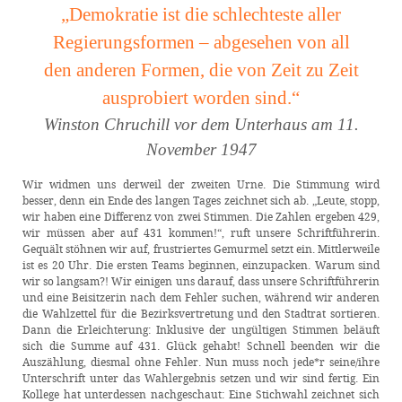
„Demokratie ist die schlechteste aller
Regierungsformen – abgesehen von all
den anderen Formen, die von Zeit zu Zeit
ausprobiert worden sind.“
Winston Chruchill vor dem Unterhaus am 11.
November 1947
Wir widmen uns derweil der zweiten Urne. Die Stimmung wird
besser, denn ein Ende des langen Tages zeichnet sich ab. „Leute, stopp,
wir haben eine Differenz von zwei Stimmen. Die Zahlen ergeben 429,
wir müssen aber auf 431 kommen!“, ruft unsere Schriftführerin.
Gequält stöhnen wir auf, frustriertes Gemurmel setzt ein. Mittlerweile
ist es 20 Uhr. Die ersten Teams beginnen, einzupacken. Warum sind
wir so langsam?! Wir einigen uns darauf, dass unsere Schriftführerin
und eine Beisitzerin nach dem Fehler suchen, während wir anderen
die Wahlzettel für die Bezirksvertretung und den Stadtrat sortieren.
Dann die Erleichterung: Inklusive der ungültigen Stimmen beläuft
sich die Summe auf 431. Glück gehabt! Schnell beenden wir die
Auszählung, diesmal ohne Fehler. Nun muss noch jede*r seine/ihre
Unterschrift unter das Wahlergebnis setzen und wir sind fertig. Ein
Kollege hat unterdessen nachgeschaut: Eine Stichwahl zeichnet sich