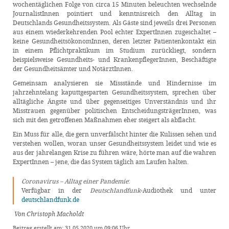
wochentäglichen Folge von circa 15 Minuten beleuchten wechselnde
JournalistInnen pointiert und kenntnisreich den Alltag in
Deutschlands Gesundheitssystem. Als Gäste sind jeweils drei Personen
aus einem wiederkehrenden Pool echter ExpertInnen zugeschaltet –
keine GesundheitsökonomInnen, deren letzter Patientenkontakt ein
in einem Pflichtpraktikum im Studium zurückliegt, sondern
beispielsweise Gesundheits- und KrankenpflegerInnen, Beschäftigte
der Gesundheitsämter und NotärztInnen.
Gemeinsam analysieren sie Missstände und Hindernisse im
jahrzehntelang kaputtgesparten Gesundheitssystem, sprechen über
alltägliche Ängste und über gegenseitiges Unverständnis und ihr
Misstrauen gegenüber politischen EntscheidungsträgerInnen, was
sich mit den getroffenen Maßnahmen eher steigert als abflacht.
Ein Muss für alle, die gern unverfälscht hinter die Kulissen sehen und
verstehen wollen, woran unser Gesundheitssystem leidet und wie es
aus der jahrelangen Krise zu führen wäre, hörte man auf die wahren
ExpertInnen – jene, die das System täglich am Laufen halten.
Coronavirus – Alltag einer Pandemie
:
Verfügbar in der
Deutschlandfunk
-Audiothek und unter
deutschlandfunk.de
Von Christoph Macholdt
Beitrag erstellt am: 31.05.2020 um 09:06 Uhr