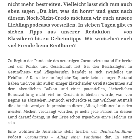
nicht mehr bestreiten. Vielleicht lässt sich nun auch
eben sagen „Du bist, was du hörst“ und ganz nach
diesem Noch-Nicht-Credo möchten wir euch unsere
Lieblingspodcasts vorstellen. In sieben Tagen gibt es
sieben Tipps aus unserer Redaktion – von
Klassikern bis zu Geheimtipps. Wir wünschen euch
viel Freude beim Reinhören!
Zu Beginn der Pandemie des neuartigen Coronavirus stand für breite
Teil der Politik und Gesellschaft fest: Bei den Beschäftigten in
Gesundheits- und Pflegeberufen handelt es sich zweifellos um
HeldInnen! Dass diese anfängliche Euphorie keinen langen Bestand
haben und von ihr außer einiger klatschender GroßstädterInnen auf
dem abendlichen Balkon und einer potentiellen, lächerlichen
Bonuszahlung nicht viel im Gedächtnis bleiben würde, war von
Beginn an abzusehen. Dennoch erschreckte es, mit welchem Ausmaß
die ohnehin wenigen Impressionen dieser „AlltagsheldInnen“ aus den
meisten Medien verdrängt wurden, je mehr jede Person in diesem
Land darauf drängt, in der Krise schon irgendwie ein*e Held*in zu
sein.
Eine wohltuende Ausnahme stellt hierbei der
Deutschlandfunk
-
Podcast
Coronavirus – Alltag einer Pandemie
dar. In einer