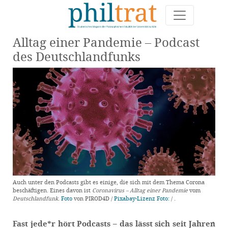
Alltag einer Pandemie – Podcast
des Deutschlandfunks
Auch unter den Podcasts gibt es einige, die sich mit dem Thema Corona
beschäftigen. Eines davon ist
Coronavirus – Alltag einer Pandemie
vom
Deutschlandfunk
.
Foto
von PIROD4D /
Pixabay-Lizenz
Foto:
/
.
Fast jede*r hört Podcasts – das lässt sich seit Jahren