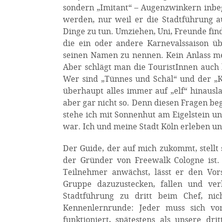
sondern „Imitant“ – Augenzwinkern inbegr
werden, nur weil er die Stadtführung au
Dinge zu tun. Umziehen, Uni, Freunde fi
die ein oder andere Karnevalssaison ü
seinen Namen zu nennen. Kein Anlass m
Aber schlägt man die TouristInnen auc
Wer sind „Tünnes und Schäl“ und der „K
überhaupt alles immer auf „elf“ hinausl
aber gar nicht so. Denn diesen Fragen be
stehe ich mit Sonnenhut am Eigelstein un
war. Ich und meine Stadt Köln erleben uns
Der Guide, der auf mich zukommt, stellt si
der Gründer von Freewalk Cologne ist.
Teilnehmer anwächst, lässt er den Vor
Gruppe dazuzustecken, fallen und verk
Stadtführung zu dritt beim Chef, ni
Kennenlernrunde: Jeder muss sich vor
funktioniert, spätestens als unsere dri