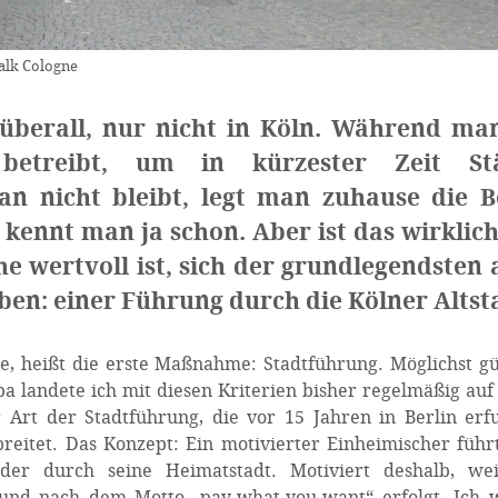
walk Cologne
 überall, nur nicht in Köln. Während ma
etreibt, um in kürzester Zeit St
n nicht bleibt, legt man zuhause die B
 kennt man ja schon. Aber ist das wirklich
e wertvoll ist, sich der grundlegendsten a
ben: einer Führung durch die Kölner Altst
e, heißt die erste Maßnahme: Stadtführung. Möglichst gü
pa landete ich mit diesen Kriterien bisher regelmäßig auf
 Art der Stadtführung, die vor 15 Jahren in Berlin er
reitet. Das Konzept: Ein motivierter Einheimischer führ
der durch seine Heimatstadt. Motiviert deshalb, wei
 und nach dem Motto „pay-what-you-want“ erfolgt. Ich 