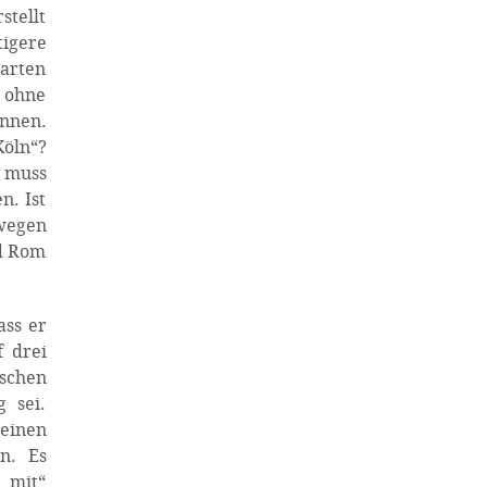
stellt
tigere
warten
n ohne
Innen.
öln“?
o muss
n. Ist
swegen
nd Rom
ass er
 drei
schen
 sei.
einen
n. Es
s mit“