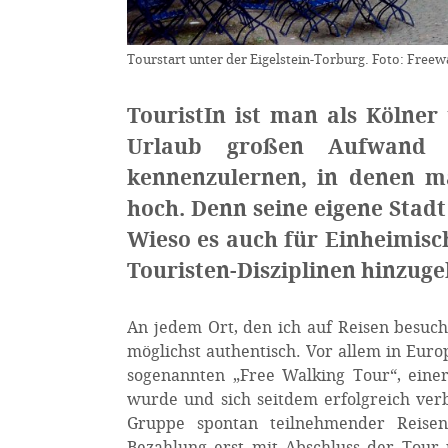
Tourstart unter der Eigelstein-Torburg. Foto: Free
TouristIn ist man als Kölner
Urlaub großen Aufwand b
kennenzulernen, in denen ma
hoch. Denn seine eigene Stadt
Wieso es auch für Einheimisch
Touristen-Disziplinen hinzuge
An jedem Ort, den ich auf Reisen besuch
möglichst authentisch. Vor allem in Euro
sogenannten „Free Walking Tour“, einer
wurde und sich seitdem erfolgreich verb
Gruppe spontan teilnehmender Reisen
Bezahlung erst mit Abschluss der Tour