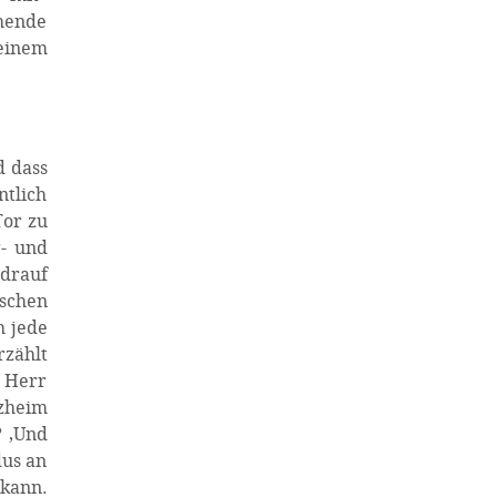
chende
seinem
d dass
ntlich
Tor zu
- und
 drauf
ischen
h jede
rzählt
n Herr
rzheim
? ‚Und
dus an
 kann.