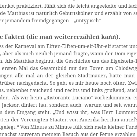
enkot praktiziert, fühlt sich die leicht angeekelte und la
de Matthias ist natürlich Geburtskölner und erzählt von 
re er jemandem fremdgegangen – „untypisch“.
 Fakten (die man weitererzählen kann).
ss der Karneval am Elften-Elften-um-elf-Uhr-elf startet un
 aber als mich neulich jemand fragte, wann der Dom eige
. Als Matthias beginnt, die Geschichte um das Eigelstein-
m ersten Mal das Gesamtbild mit den Toren am Chlodwig
hingen alle mal an der gleichen Stadtmauer, hätte man
rüber nachgedacht. So geht es mir heute noch öfter. Zw
s, nebenbei rauchend und rechts und links grüßend, auc
en. Als wir beim „Ristorante Luciano“ vorbeikommen, e
el Jackson diniert hat, sondern auch, warum und seit wan
ben dem Eingang steht. „Und wisst ihr, was Herr Lomme
enten der Vereinigten Staaten von Amerika bei ihm anrief
ufgelegt.“ Von Minute zu Minute füllt sich mein kleiner Fun
emnächst souverän meinem Besuch aus der Ferne erzählen