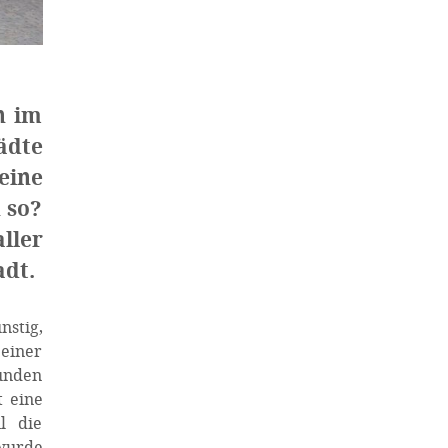
n im
ädte
eine
 so?
ller
adt.
nstig,
 einer
funden
t eine
l die
wurde