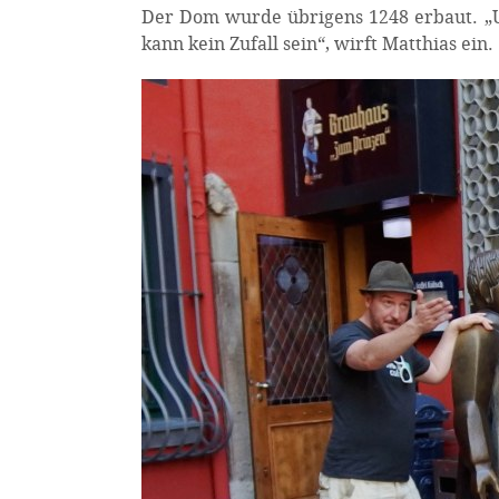
Der Dom wurde übrigens 1248 erbaut. „Un
kann kein Zufall sein“, wirft Matthias ein.