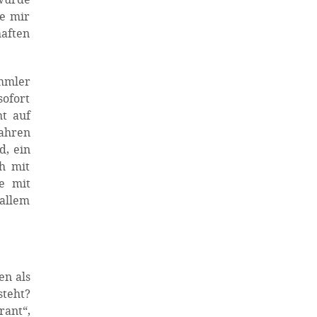
de mir
haften
ummler
sofort
ht auf
Jahren
d, ein
h mit
e mit
 allem
en als
steht?
rant“,