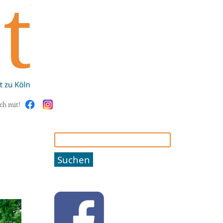
ch mit!
Suchen
nach: