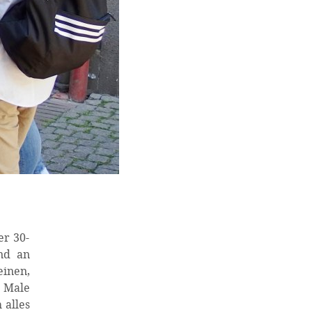
er 30-
nd an
einen,
 Male
 alles