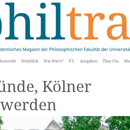
benswelt
Weitblick
Wie War’s?
P.S.
Ausgaben
Über Uns
Ma
ünde, Kölner
u werden