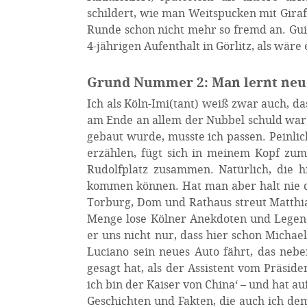
schildert, wie man Weitspucken mit Giraff
Runde schon nicht mehr so fremd an. Gui
4-jährigen Aufenthalt in Görlitz, als wä
Grund Nummer 2: Man lernt neue
Ich als Köln-Imi(tant) weiß zwar auch, da
am Ende an allem der Nubbel schuld war,
gebaut wurde, musste ich passen. Peinlich
erzählen, fügt sich in meinem Kopf zu
Rudolfplatz zusammen. Natürlich, die 
kommen können. Hat man aber halt nie d
Torburg, Dom und Rathaus streut Matthia
Menge lose Kölner Anekdoten und Legend
er uns nicht nur, dass hier schon Micha
Luciano sein neues Auto fährt, das ne
gesagt hat, als der Assistent vom Präsid
ich bin der Kaiser von China‘ – und hat a
Geschichten und Fakten, die auch ich d