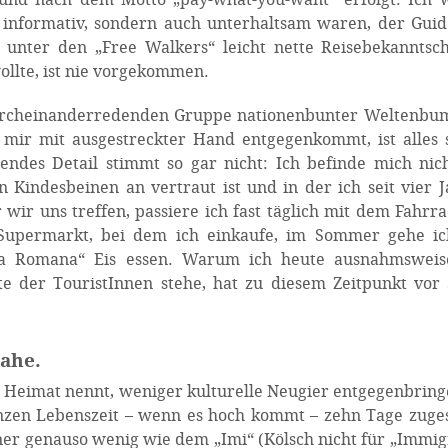
 informativ, sondern auch unterhaltsam waren, der Gui
 unter den „Free Walkers“ leicht nette Reisebekanntsc
ollte, ist nie vorgekommen.
t durcheinanderredenden Gruppe nationenbunter Weltenb
 mir mit ausgestreckter Hand entgegenkommt, ist alles 
dendes Detail stimmt so gar nicht: Ich befinde mich nic
n Kindesbeinen an vertraut ist und in der ich seit vier 
wir uns treffen, passiere ich fast täglich mit dem Fahrra
 Supermarkt, bei dem ich einkaufe, im Sommer gehe ic
ta Romana“ Eis essen. Warum ich heute ausnahmsweis
e der TouristInnen stehe, hat zu diesem Zeitpunkt vor
nahe.
e Heimat nennt, weniger kulturelle Neugier entgegenbring
nzen Lebenszeit – wenn es hoch kommt – zehn Tage zuge
er genauso wenig wie dem „Imi“ (Kölsch nicht für „Immig