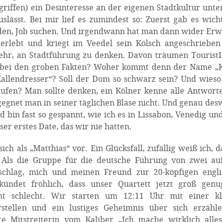
iffen) ein Desinteresse an der eigenen Stadtkultur unter
slässt. Bei mir lief es zumindest so: Zuerst gab es wich
nden, Job suchen. Und irgendwann hat man dann wider Er
berlebt und kriegt im Veedel sein Kölsch angeschriebe
ehr, an Stadtführung zu denken. Davon träumen Tourist
h bei den groben Fakten? Woher kommt denn der Name „K
allendresser“? Soll der Dom so schwarz sein? Und wies
aufen? Man sollte denken, ein Kölner kenne alle Antworte
gegnet man in seiner täglichen Blase nicht. Und genau de
d bin fast so gespannt, wie ich es in Lissabon, Venedig u
er erstes Date, das wir nie hatten.
ch als „Matthias“ vor. Ein Glücksfall, zufällig weiß ich, d
 Als die Gruppe für die deutsche Führung von zwei auf
schlag, mich und meinen Freund zur 20-köpfigen engli
ündet fröhlich, dass unser Quartett jetzt groß genug
cht schlecht. Wir starten um 12:11 Uhr mit einer kl
stellen und ein lustiges Geheimnis über sich erzähle
tte Mitstreiterin vom Kaliber „Ich mache wirklich alle