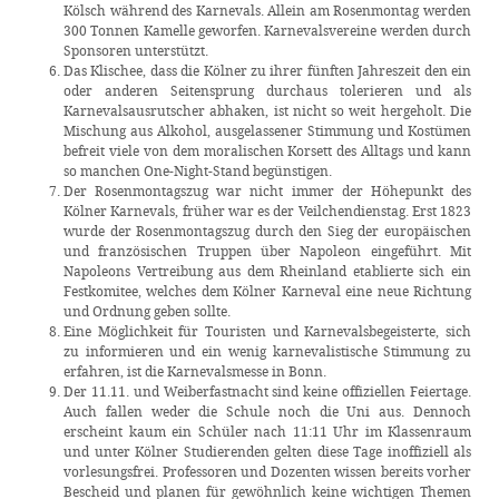
Kölsch während des Karnevals. Allein am Rosenmontag werden
300 Tonnen Kamelle geworfen. Karnevalsvereine werden durch
Sponsoren unterstützt.
Das Klischee, dass die Kölner zu ihrer fünften Jahreszeit den ein
oder anderen Seitensprung durchaus tolerieren und als
Karnevalsausrutscher abhaken, ist nicht so weit hergeholt. Die
Mischung aus Alkohol, ausgelassener Stimmung und Kostümen
befreit viele von dem moralischen Korsett des Alltags und kann
so manchen One-Night-Stand begünstigen.
Der Rosenmontagszug war nicht immer der Höhepunkt des
Kölner Karnevals, früher war es der Veilchendienstag. Erst 1823
wurde der Rosenmontagszug durch den Sieg der europäischen
und französischen Truppen über Napoleon eingeführt. Mit
Napoleons Vertreibung aus dem Rheinland etablierte sich ein
Festkomitee, welches dem Kölner Karneval eine neue Richtung
und Ordnung geben sollte.
Eine Möglichkeit für Touristen und Karnevalsbegeisterte, sich
zu informieren und ein wenig karnevalistische Stimmung zu
erfahren, ist die Karnevalsmesse in Bonn.
Der 11.11. und Weiberfastnacht sind keine offiziellen Feiertage.
Auch fallen weder die Schule noch die Uni aus. Dennoch
erscheint kaum ein Schüler nach 11:11 Uhr im Klassenraum
und unter Kölner Studierenden gelten diese Tage inoffiziell als
vorlesungsfrei. Professoren und Dozenten wissen bereits vorher
Bescheid und planen für gewöhnlich keine wichtigen Themen