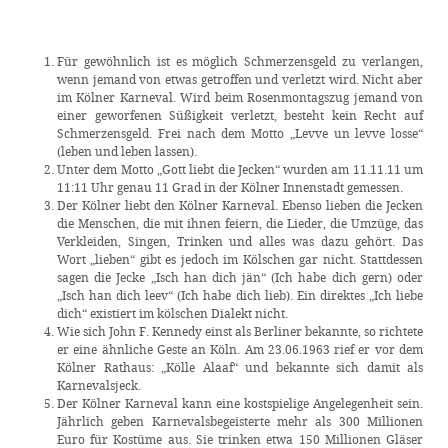
Für gewöhnlich ist es möglich Schmerzensgeld zu verlangen,
wenn jemand von etwas getroffen und verletzt wird. Nicht aber
im Kölner Karneval. Wird beim Rosenmontagszug jemand von
einer geworfenen Süßigkeit verletzt, besteht kein Recht auf
Schmerzensgeld. Frei nach dem Motto „Levve un levve losse“
(leben und leben lassen).
Unter dem Motto „Gott liebt die Jecken“ wurden am 11.11.11 um
11:11 Uhr genau 11 Grad in der Kölner Innenstadt gemessen.
Der Kölner liebt den Kölner Karneval. Ebenso lieben die Jecken
die Menschen, die mit ihnen feiern, die Lieder, die Umzüge, das
Verkleiden, Singen, Trinken und alles was dazu gehört. Das
Wort „lieben“ gibt es jedoch im Kölschen gar nicht. Stattdessen
sagen die Jecke „Isch han dich jän“ (Ich habe dich gern) oder
„Isch han dich leev“ (Ich habe dich lieb). Ein direktes „Ich liebe
dich“ existiert im kölschen Dialekt nicht.
Wie sich John F. Kennedy einst als Berliner bekannte, so richtete
er eine ähnliche Geste an Köln. Am 23.06.1963 rief er vor dem
Kölner Rathaus: „Kölle Alaaf“ und bekannte sich damit als
Karnevalsjeck.
Der Kölner Karneval kann eine kostspielige Angelegenheit sein.
Jährlich geben Karnevalsbegeisterte mehr als 300 Millionen
Euro für Kostüme aus. Sie trinken etwa 150 Millionen Gläser