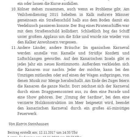
ein oder lassen die Kurse ausfallen.
Kölner stehen zusammen, auch wenn es Probleme gibt. Am
Veilchendienstag 2015 hebelten in Kalk mehrere Männer
gemeinsam ein Straßenschild halb aus dem Boden damit ein
Veedelszoch passieren konnte. Der Bug eines Piratenschiffes war
mit dem Straßenschild kollidiert. Schließlich bog das Schiff
unter großem Applaus um die Ecke und wurde nie wieder von
den Kalker Anwohnern vergessen.
Andere Länder, andere Bräuche: Im spanischen Karneval
werden anstelle von Kamelle und Strüßje Konfetti und
Luftschlangen geworfen. Auf den Kanarischen Inseln gibt es
jedes Jahr ein neues Kostümmotto. Außerdem verkleiden sich
die Kanaren nur nachts. Jeder der möchte, kann bei den
Umzügen mitlaufen oder auf einen der Wagen aufspringen, von
denen Musik zur Menge herabschallt. Am Ende des Zuges feiern
die Kanaren die ganze Nacht. Dort zeichnet sich der Karneval
durch einen Dragqueencontest aus, zu dem eine Parade und
eine Show gehören. Der „Umzug der Sardine“, bei dem eine
verzierte Holzkonstruktion im Meer beigesetzt wird, beendet
den kanarischen Karneval durch ein großes 45-minütiges
Feuerwerk.
Von Katrin Steinhausen
Beitrag erstellt am: 12.11.2017 um 14:35 Uhr