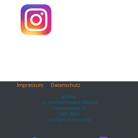
Impressum
Datenschutz
philtrat
c/o SprecherInnenrat Phil-Fak
Universitätsstr.16
50937 Köln
Copyright philtrat 2021