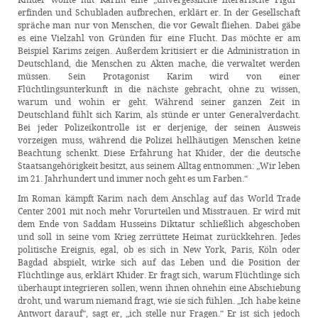
erfinden und Schubladen aufbrechen, erklärt er. In der Gesellschaft
spräche man nur von Menschen, die vor Gewalt fliehen. Dabei gäbe
es eine Vielzahl von Gründen für eine Flucht. Das möchte er am
Beispiel Karims zeigen. Außerdem kritisiert er die Administration in
Deutschland, die Menschen zu Akten mache, die verwaltet werden
müssen. Sein Protagonist Karim wird von einer
Flüchtlingsunterkunft in die nächste gebracht, ohne zu wissen,
warum und wohin er geht. Während seiner ganzen Zeit in
Deutschland fühlt sich Karim, als stünde er unter Generalverdacht.
Bei jeder Polizeikontrolle ist er derjenige, der seinen Ausweis
vorzeigen muss, während die Polizei hellhäutigen Menschen keine
Beachtung schenkt. Diese Erfahrung hat Khider, der die deutsche
Staatsangehörigkeit besitzt, aus seinem Alltag entnommen: „Wir leben
im 21. Jahrhundert und immer noch geht es um Farben.“
Im Roman kämpft Karim nach dem Anschlag auf das World Trade
Center 2001 mit noch mehr Vorurteilen und Misstrauen. Er wird mit
dem Ende von Saddam Husseins Diktatur schließlich abgeschoben
und soll in seine vom Krieg zerrüttete Heimat zurückkehren. Jedes
politische Ereignis, egal, ob es sich in New York, Paris, Köln oder
Bagdad abspielt, wirke sich auf das Leben und die Position der
Flüchtlinge aus, erklärt Khider. Er fragt sich, warum Flüchtlinge sich
überhaupt integrieren sollen, wenn ihnen ohnehin eine Abschiebung
droht, und warum niemand fragt, wie sie sich fühlen. „Ich habe keine
Antwort darauf“, sagt er, „ich stelle nur Fragen.“ Er ist sich jedoch