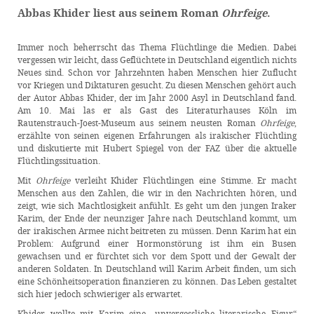
Abbas Khider liest aus seinem Roman
Ohrfeige
.
Immer noch beherrscht das Thema Flüchtlinge die Medien. Dabei
vergessen wir leicht, dass Geflüchtete in Deutschland eigentlich nichts
Neues sind. Schon vor Jahrzehnten haben Menschen hier Zuflucht
vor Kriegen und Diktaturen gesucht. Zu diesen Menschen gehört auch
der Autor Abbas Khider, der im Jahr 2000 Asyl in Deutschland fand.
Am 10. Mai las er als Gast des Literaturhauses Köln im
Rautenstrauch-Joest-Museum aus seinem neusten Roman
Ohrfeige
,
erzählte von seinen eigenen Erfahrungen als irakischer Flüchtling
und diskutierte mit Hubert Spiegel von der FAZ über die aktuelle
Flüchtlingssituation.
Mit
Ohrfeige
verleiht Khider Flüchtlingen eine Stimme. Er macht
Menschen aus den Zahlen, die wir in den Nachrichten hören, und
zeigt, wie sich Machtlosigkeit anfühlt. Es geht um den jungen Iraker
Karim, der Ende der neunziger Jahre nach Deutschland kommt, um
der irakischen Armee nicht beitreten zu müssen. Denn Karim hat ein
Problem: Aufgrund einer Hormonstörung ist ihm ein Busen
gewachsen und er fürchtet sich vor dem Spott und der Gewalt der
anderen Soldaten. In Deutschland will Karim Arbeit finden, um sich
eine Schönheitsoperation finanzieren zu können. Das Leben gestaltet
sich hier jedoch schwieriger als erwartet.
Khider wollte mit Karim eine „unvergessliche literarische Figur“