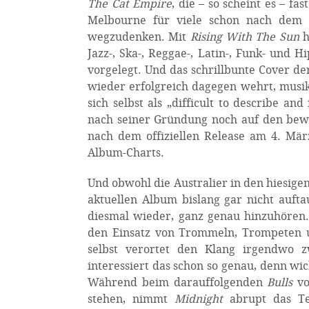
The Cat Empire
, die – so scheint es – f
Melbourne für viele schon nach dem 
wegzudenken. Mit
Rising With The Sun
h
Jazz-, Ska-, Reggae-, Latin-, Funk- und 
vorgelegt. Und das schrillbunte Cover de
wieder erfolgreich dagegen wehrt, musik
sich selbst als „difficult to describe an
nach seiner Gründung noch auf den bew
nach dem offiziellen Release am 4. Mär
Album-Charts.
Und obwohl die Australier in den hiesigen
aktuellen Album bislang gar nicht aufta
diesmal wieder, ganz genau hinzuhören.
den Einsatz von Trommeln, Trompeten u
selbst verortet den Klang irgendwo 
interessiert das schon so genau, denn wic
Während beim darauffolgenden
Bulls
vo
stehen, nimmt
Midnight
abrupt das Tem