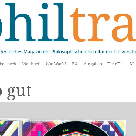
benswelt
Weitblick
Wie War’s?
P.S.
Ausgaben
Über Uns
Ma
o gut