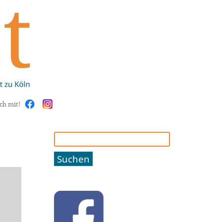
ch mit!
Suchen
nach: