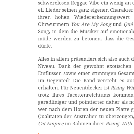
schwerelosen Reggae-Vibe ein wenig an de
elf Lieder seinen ganz eigenen Charakte
ihren hohen Wiedererkennungswert
Ohrwürmern
You Are My Song
und
Qué
Song, in dem die Musiker auf emotional
müde werden zu betonen, dass die Gese
dürfe.
Alles in allem präsentiert sich also auc
Niveau. Dank der gewohnt exotischen M
Einflüssen sowie einer stimmigen Gesamt
Im Gegenteil: Die Band versteht es a
erhalten. Für Neuentdecker ist
Rising Wi
trotz ihres Facettenreichtums kommen
geradliniger und pointierter daher als n
wer nach dem Hören der neuen Platte gr
Qualitäten der Australier zu überzeuge
Cat Empire
im Rahmen ihrer
Rising With