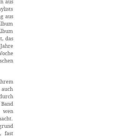
en aus
lists
ng aus
oalbum
 Album
t, das
 Jahre
 Woche
schen
 ihrem
n auch
 durch
e Band
r wen
macht.
rgrund
 fast