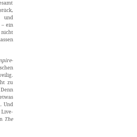
gesamt
stück,
s und
– ein
 nicht
assen
mpire
-
schen
eilig.
ht zu
. Denn
etwas
n. Und
 Live-
en
The