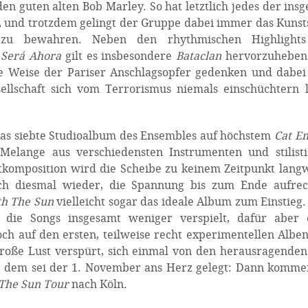
n guten alten Bob Marley. So hat letztlich jedes der ins
r, und trotzdem gelingt der Gruppe dabei immer das Kunst
 zu bewahren. Neben den rhythmischen Highlight
 Será Ahora
gilt es insbesondere
Bataclan
hervorzuheben 
e Weise der Pariser Anschlagsopfer gedenken und dabei
llschaft sich vom Terrorismus niemals einschüchtern l
h das siebte Studioalbum des Ensembles auf höchstem
Cat E
elange aus verschiedensten Instrumenten und stilisti
komposition wird die Scheibe zu keinem Zeitpunkt langw
uch diesmal wieder, die Spannung bis zum Ende aufrec
th The Sun
vielleicht sogar das ideale Album zum Einstieg
 die Songs insgesamt weniger verspielt, dafür aber 
och auf den ersten, teilweise recht experimentellen Albe
oße Lust verspürt, sich einmal von den herausragenden
n, dem sei der 1. November ans Herz gelegt: Dann komm
 The Sun Tour
nach Köln.