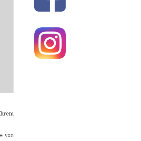
ihrem
le von