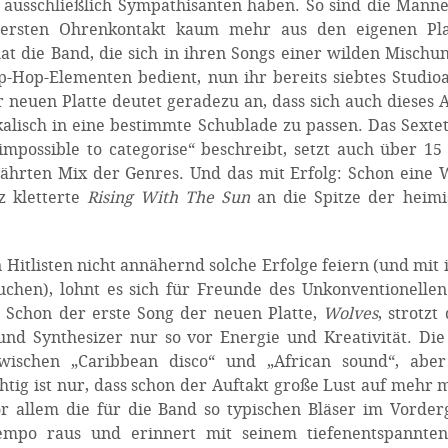
ast ausschließlich Sympathisanten haben. So sind die Mann
ersten Ohrenkontakt kaum mehr aus den eigenen Play
at die Band, die sich in ihren Songs einer wilden Mischu
Hip-Hop-Elementen bedient, nun ihr bereits siebtes Studi
r neuen Platte deutet geradezu an, dass sich auch dieses
alisch in eine bestimmte Schublade zu passen. Das Sextet
d impossible to categorise“ beschreibt, setzt auch über 15
ährten Mix der Genres. Und das mit Erfolg: Schon eine
z kletterte
Rising With The Sun
an die Spitze der heimi
 Hitlisten nicht annähernd solche Erfolge feiern (und mit
uchen), lohnt es sich für Freunde des Unkonventionelle
 Schon der erste Song der neuen Platte,
Wolves
, strotzt
nd Synthesizer nur so vor Energie und Kreativität. Di
zwischen „Caribbean disco“ und „African sound“, abe
htig ist nur, dass schon der Auftakt große Lust auf mehr 
r allem die für die Band so typischen Bläser im Vorde
po raus und erinnert mit seinem tiefenentspannten,