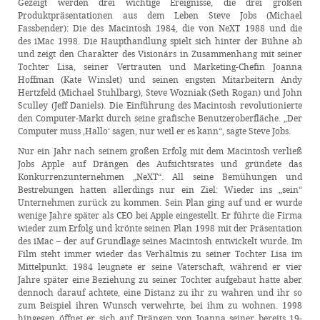
Gezeigt werden drei wichtige Ereignisse, die drei großen
Produktpräsentationen aus dem Leben Steve Jobs (Michael
Fassbender): Die des Macintosh 1984, die von NeXT 1988 und die
des iMac 1998. Die Haupthandlung spielt sich hinter der Bühne ab
und zeigt den Charakter des Visionärs in Zusammenhang mit seiner
Tochter Lisa, seiner Vertrauten und Marketing-Chefin Joanna
Hoffman (Kate Winslet) und seinen engsten Mitarbeitern Andy
Hertzfeld (Michael Stuhlbarg), Steve Wozniak (Seth Rogan) und John
Sculley (Jeff Daniels). Die Einführung des Macintosh revolutionierte
den Computer-Markt durch seine grafische Benutzeroberfläche. „Der
Computer muss ‚Hallo‘ sagen, nur weil er es kann“, sagte Steve Jobs.
Nur ein Jahr nach seinem großen Erfolg mit dem Macintosh verließ
Jobs Apple auf Drängen des Aufsichtsrates und gründete das
Konkurrenzunternehmen „NeXT“. All seine Bemühungen und
Bestrebungen hatten allerdings nur ein Ziel: Wieder ins „sein“
Unternehmen zurück zu kommen. Sein Plan ging auf und er wurde
wenige Jahre später als CEO bei Apple eingestellt. Er führte die Firma
wieder zum Erfolg und krönte seinen Plan 1998 mit der Präsentation
des iMac – der auf Grundlage seines Macintosh entwickelt wurde. Im
Film steht immer wieder das Verhältnis zu seiner Tochter Lisa im
Mittelpunkt. 1984 leugnete er seine Vaterschaft, während er vier
Jahre später eine Beziehung zu seiner Tochter aufgebaut hatte aber
dennoch darauf achtete, eine Distanz zu ihr zu wahren und ihr so
zum Beispiel ihren Wunsch verwehrte, bei ihm zu wohnen. 1998
hingegen öffnet er sich auf Drängen von Joanna seiner bereits 19-