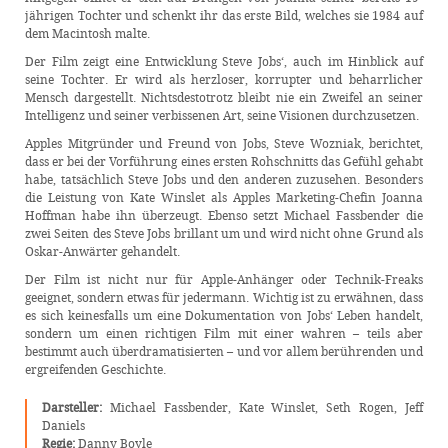
jährigen Tochter und schenkt ihr das erste Bild, welches sie 1984 auf
dem Macintosh malte.
Der Film zeigt eine Entwicklung Steve Jobs‘, auch im Hinblick auf
seine Tochter. Er wird als herzloser, korrupter und beharrlicher
Mensch dargestellt. Nichtsdestotrotz bleibt nie ein Zweifel an seiner
Intelligenz und seiner verbissenen Art, seine Visionen durchzusetzen.
Apples Mitgründer und Freund von Jobs, Steve Wozniak, berichtet,
dass er bei der Vorführung eines ersten Rohschnitts das Gefühl gehabt
habe, tatsächlich Steve Jobs und den anderen zuzusehen. Besonders
die Leistung von Kate Winslet als Apples Marketing-Chefin Joanna
Hoffman habe ihn überzeugt. Ebenso setzt Michael Fassbender die
zwei Seiten des Steve Jobs brillant um und wird nicht ohne Grund als
Oskar-Anwärter gehandelt.
Der Film ist nicht nur für Apple-Anhänger oder Technik-Freaks
geeignet, sondern etwas für jedermann. Wichtig ist zu erwähnen, dass
es sich keinesfalls um eine Dokumentation von Jobs‘ Leben handelt,
sondern um einen richtigen Film mit einer wahren – teils aber
bestimmt auch überdramatisierten – und vor allem berührenden und
ergreifenden Geschichte.
Darsteller:
Michael Fassbender, Kate Winslet, Seth Rogen, Jeff
Daniels
Regie:
Danny Boyle