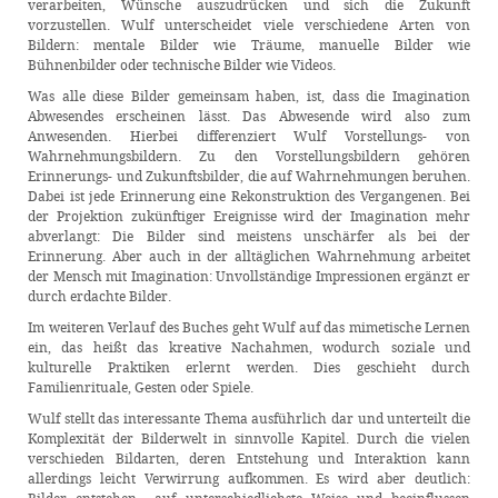
verarbeiten, Wünsche auszudrücken und sich die Zukunft
vorzustellen. Wulf unterscheidet viele verschiedene Arten von
Bildern: mentale Bilder wie Träume, manuelle Bilder wie
Bühnenbilder oder technische Bilder wie Videos.
Was alle diese Bilder gemeinsam haben, ist, dass die Imagination
Abwesendes erscheinen lässt. Das Abwesende wird also zum
Anwesenden. Hierbei differenziert Wulf Vorstellungs- von
Wahrnehmungsbildern. Zu den Vorstellungsbildern gehören
Erinnerungs- und Zukunftsbilder, die auf Wahrnehmungen beruhen.
Dabei ist jede Erinnerung eine Rekonstruktion des Vergangenen. Bei
der Projektion zukünftiger Ereignisse wird der Imagination mehr
abverlangt: Die Bilder sind meistens unschärfer als bei der
Erinnerung. Aber auch in der alltäglichen Wahrnehmung arbeitet
der Mensch mit Imagination: Unvollständige Impressionen ergänzt er
durch erdachte Bilder.
Im weiteren Verlauf des Buches geht Wulf auf das mimetische Lernen
ein, das heißt das kreative Nachahmen, wodurch soziale und
kulturelle Praktiken erlernt werden. Dies geschieht durch
Familienrituale, Gesten oder Spiele.
Wulf stellt das interessante Thema ausführlich dar und unterteilt die
Komplexität der Bilderwelt in sinnvolle Kapitel. Durch die vielen
verschieden Bildarten, deren Entstehung und Interaktion kann
allerdings leicht Verwirrung aufkommen. Es wird aber deutlich: