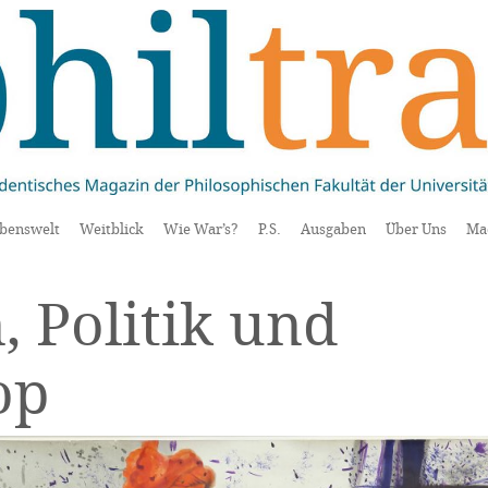
benswelt
Weitblick
Wie War’s?
P.S.
Ausgaben
Über Uns
Ma
, Politik und
op