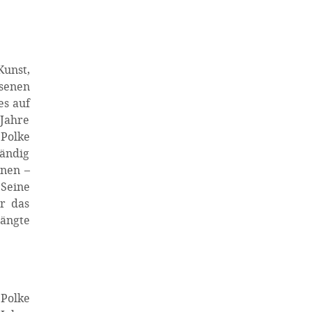
Kunst,
senen
es auf
 Jahre
 Polke
tändig
nnen –
 Seine
r das
ängte
 Polke