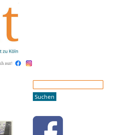
ch mit!
Suchen
nach: