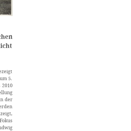
chen
icht
zeigt
zum 5.
s 2010
ellung
en der
werden
zeigt,
 Fokus
Ludwig