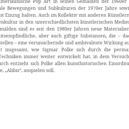
 amerikanische Pop Art in seinen Gemälden der 1960er 
iale Bewegungen und Subkulturen der 1970er Jahre sow
nst Einzug halten. Auch im Kollektiv mit anderen Künstlern
nkultur in den unterschiedlichsten künstlerischen Medi
mälden sind es seit den 1980er Jahren neue Materialie
tsempfindliche, aber auch giftige Substanzen, die – d
e stellen – eine verunsichernde und ambivalente Wirkung a
igt insgesamt, wie Sigmar Polke sich durch die perma
echniken immer weiter entwickelt hat, in dem Versuch,
ch entzieht sich Polke allen kunsthistorischen Einordn
 „Alibis“, anspielen soll.