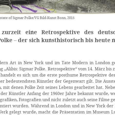
Estate of Sigmar Polke/VG Bild-Kunst Bonn, 2015
zurzeit eine Retrospektive des
deuts
lke – der sich kunsthistorisch bis heute n
ern Art in New York und im Tate Modern in London ge
ng „Alibis: Sigmar Polke. Retrospektive“ vom 14. März bis 
handelt es sich um die erste posthume Retrospektive de
der bedeutendsten Künstler der Gegenwart gilt. Die Ausst
n, mit denen Polke Zeit seines Lebens gearbeitet hat. Neb
 der Künstler Anfang der 1960er Jahre bekannt wurde, 
grafiken, Fotografien und nicht zuletzt auch seine Filme ge
äsentiert wurden. Während in London und in New York der
 Werk gelegt wurde, macht die Präsentation im Museum 