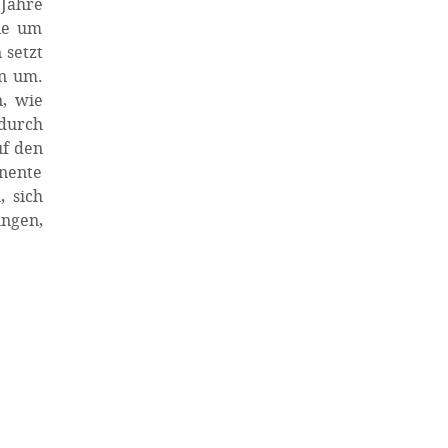
Jahre
ie um
 setzt
en um.
n, wie
adurch
uf den
nente
 sich
ungen,