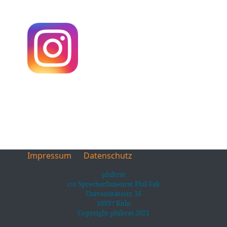
Impressum
Datenschutz
philtrat
c/o SprecherInnenrat Phil-Fak
Universitätsstr.16
50937 Köln
Copyright philtrat 2021