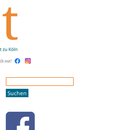
ch mit!
Suchen
nach: