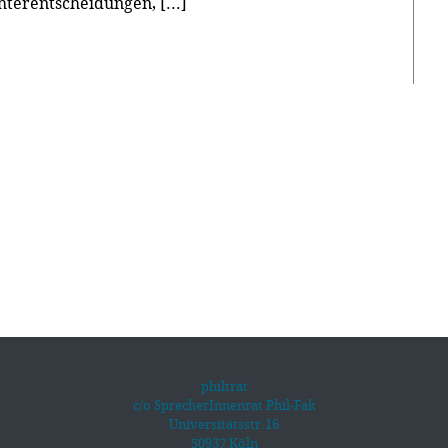
hterentscheidungen, [...]
philtrat
c/o SprecherInnenrat Phil-Fak
Universitätsstr.16
50937 Köln