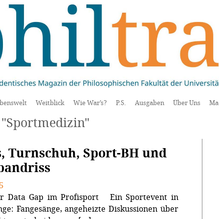
benswelt
Weitblick
Wie War’s?
P.S.
Ausgaben
Über Uns
Ma
 "Sportmedizin"
, Turnschuh, Sport-BH und
bandriss
5
r Data Gap im Profisport Ein Sportevent in
nge: Fangesänge, angeheizte Diskussionen über