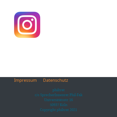
Impressum
Datenschutz
philtrat
c/o SprecherInnenrat Phil-Fak
Universitätsstr.16
50937 Köln
Copyright philtrat 2021