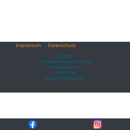
Impressum
Datenschutz
philtrat
c/o SprecherInnenrat Phil-Fak
Universitätsstr.16
50937 Köln
Copyright philtrat 2021