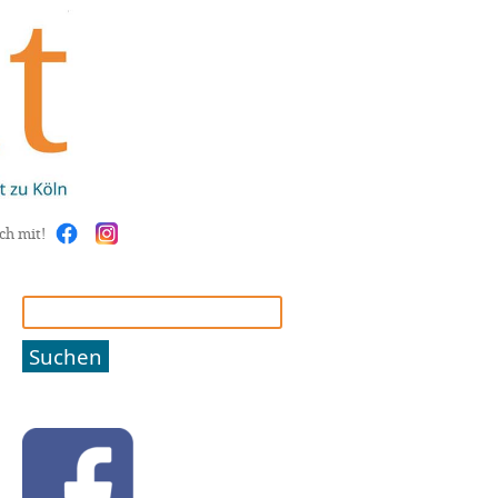
ch mit!
Suchen
nach: