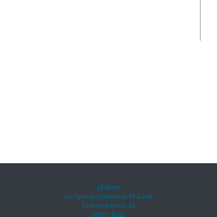
philtrat
c/o SprecherInnenrat Phil-Fak
Universitätsstr.16
50937 Köln