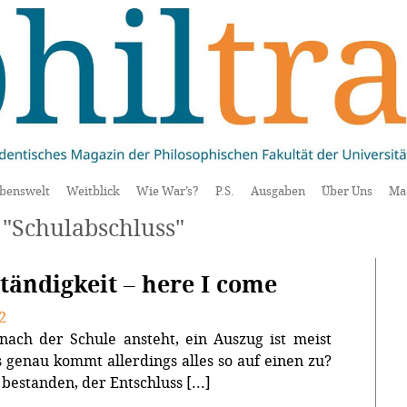
benswelt
Weitblick
Wie War’s?
P.S.
Ausgaben
Über Uns
Ma
"Schulabschluss"
tändigkeit – here I come
2
nach der Schule ansteht, ein Auszug ist meist
 genau kommt allerdings alles so auf einen zu?
 bestanden, der Entschluss [...]