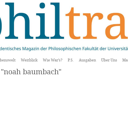
benswelt
Weitblick
Wie War’s?
P.S.
Ausgaben
Über Uns
Ma
a "noah baumbach"