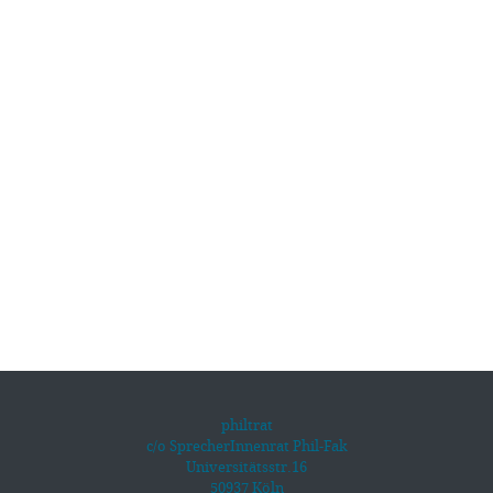
philtrat
c/o SprecherInnenrat Phil-Fak
Universitätsstr.16
50937 Köln