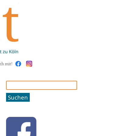
ch mit!
Suchen
nach: