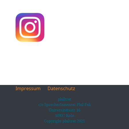
Impressum
Datenschutz
philtrat
c/o SprecherInnenrat Phil-Fak
Universitätsstr.16
50937 Köln
Copyright philtrat 2021