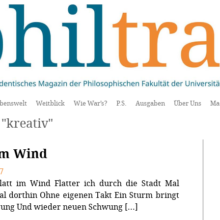
benswelt
Weitblick
Wie War’s?
P.S.
Ausgaben
Über Uns
Ma
"kreativ"
im Wind
7
latt im Wind Flatter ich durch die Stadt Mal
al dorthin Ohne eigenen Takt Ein Sturm bringt
ung Und wieder neuen Schwung [...]