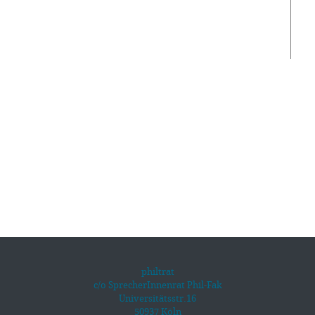
philtrat
c/o SprecherInnenrat Phil-Fak
Universitätsstr.16
50937 Köln