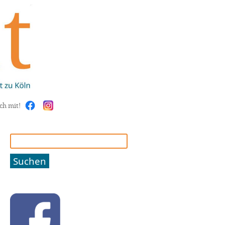
ch mit!
Suchen
nach: