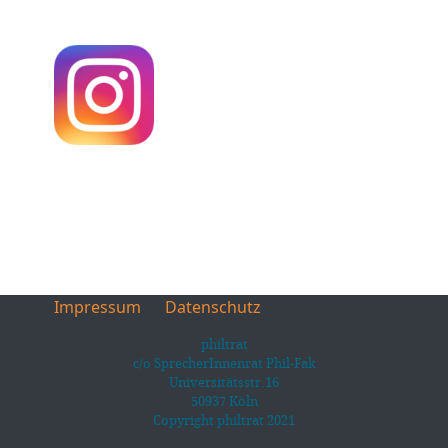
Impressum
Datenschutz
philtrat
c/o SprecherInnenrat Phil-Fak
Universitätsstr.16
50937 Köln
Copyright philtrat 2021