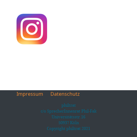
Impressum
Datenschutz
philtrat
c/o SprecherInnenrat Phil-Fak
Universitätsstr.16
50937 Köln
Copyright philtrat 2021