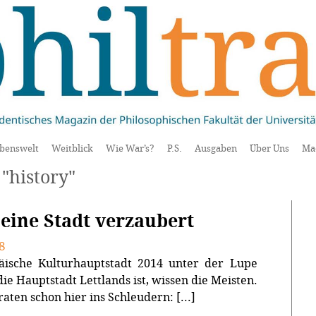
benswelt
Weitblick
Wie War’s?
P.S.
Ausgaben
Über Uns
Ma
"history"
 eine Stadt verzaubert
8
äische Kulturhauptstadt 2014 unter der Lupe
die Hauptstadt Lettlands ist, wissen die Meisten.
aten schon hier ins Schleudern: [...]