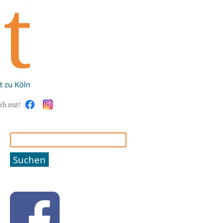
ch mit!
Suchen
nach: