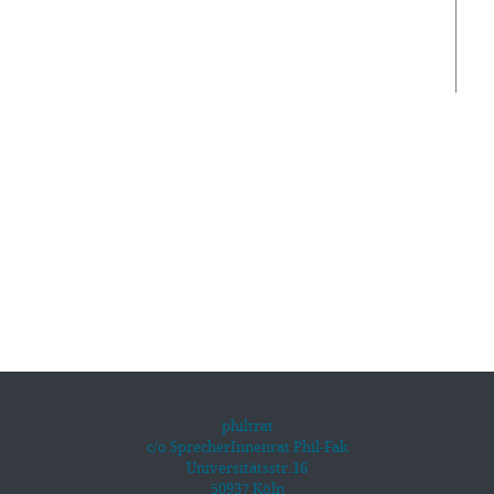
philtrat
c/o SprecherInnenrat Phil-Fak
Universitätsstr.16
50937 Köln