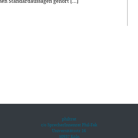
en Standardaussagen gehört [...]
philtrat
c/o SprecherInnenrat Phil-Fak
Universitätsstr.16
50937 Köln