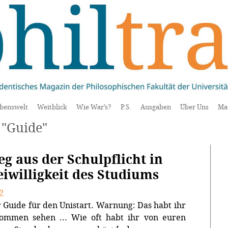
benswelt
Weitblick
Wie War’s?
P.S.
Ausgaben
Über Uns
Ma
 "Guide"
g aus der Schulpflicht in
eiwilligkeit des Studiums
2
r Guide für den Unistart. Warnung: Das habt ihr
kommen sehen ... Wie oft habt ihr von euren