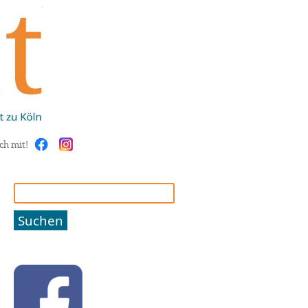
ch mit!
Suchen
nach: