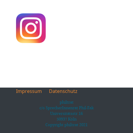
Impressum
Datenschutz
philtrat
c/o SprecherInnenrat Phil-Fak
Universitätsstr.16
50937 Köln
Copyright philtrat 2021