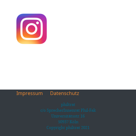
Impressum
Datenschutz
philtrat
c/o SprecherInnenrat Phil-Fak
Universitätsstr.16
50937 Köln
Copyright philtrat 2021