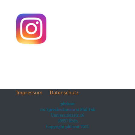
Impressum
Datenschutz
philtrat
c/o SprecherInnenrat Phil-Fak
Universitätsstr.16
50937 Köln
Copyright philtrat 2021