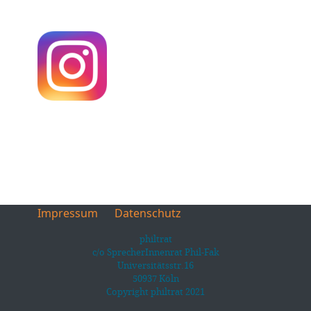
Impressum
Datenschutz
philtrat
c/o SprecherInnenrat Phil-Fak
Universitätsstr.16
50937 Köln
Copyright philtrat 2021