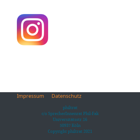
Impressum
Datenschutz
philtrat
c/o SprecherInnenrat Phil-Fak
Universitätsstr.16
50937 Köln
Copyright philtrat 2021