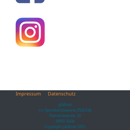
Impressum
Datenschutz
philtrat
c/o SprecherInnenrat Phil-Fak
Universitätsstr.16
50937 Köln
Copyright philtrat 2021