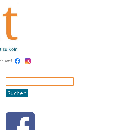
ch mit!
Suchen
nach: