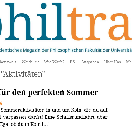
benswelt
Weitblick
Wie War’s?
P.S.
Ausgaben
Über Uns
Ma
"Aktivitäten"
 für den perfekten Sommer
4
 Sommeraktivitäten in und um Köln, die du auf
l verpassen darfst! Eine Schiffsrundfahrt über
gal ob du in Köln [...]