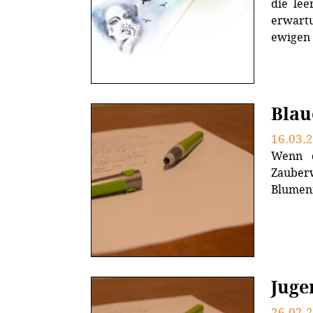
die le
erwartu
ewigen 
Blau
16.03.
Wenn d
Zauber
Blumenm
Juge
26.02.