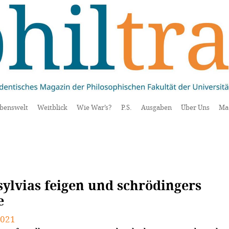
benswelt
Weitblick
Wie War’s?
P.S.
Ausgaben
Über Uns
Ma
sylvias feigen und schrödingers
e
2021