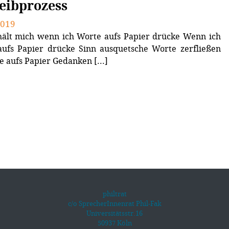
eibprozess
2019
hält mich wenn ich Worte aufs Papier drücke Wenn ich
ufs Papier drücke Sinn ausquetsche Worte zerfließen
te aufs Papier Gedanken [...]
philtrat
c/o SprecherInnenrat Phil-Fak
Universitätsstr.16
50937 Köln