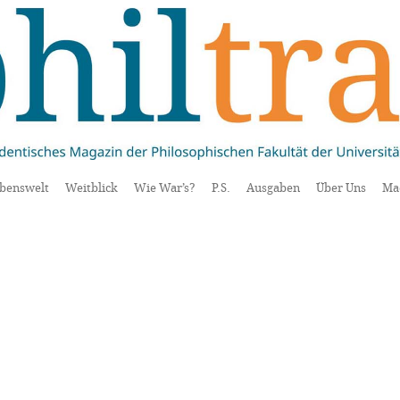
benswelt
Weitblick
Wie War’s?
P.S.
Ausgaben
Über Uns
Ma