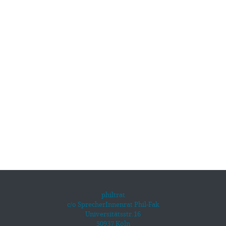
philtrat
c/o SprecherInnenrat Phil-Fak
Universitätsstr.16
50937 Köln