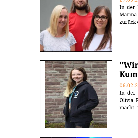
In der 
Marina
zurück 
"Wir
Kumm
06.02.
In der
Olivia 
macht. W