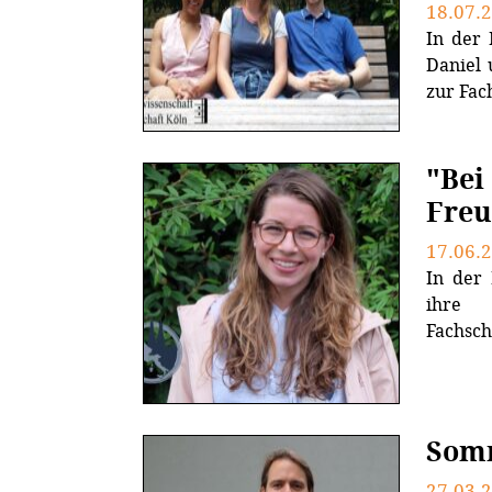
18.07.
In der 
Daniel 
zur Fac
"Bei
Freu
17.06.
In der 
ihre 
Fachscha
Somm
27.03.