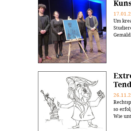
Kuns
17.01.
Um krea
Studier
Gemälde
Extr
Tend
26.11.
Rechtsp
so erfo
Wie unt