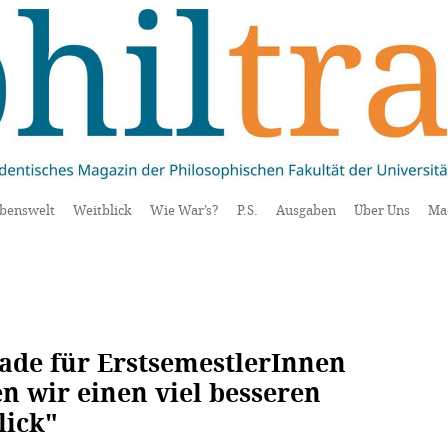
benswelt
Weitblick
Wie War’s?
P.S.
Ausgaben
Über Uns
Ma
ade für ErstsemestlerInnen
en wir einen viel besseren
lick"