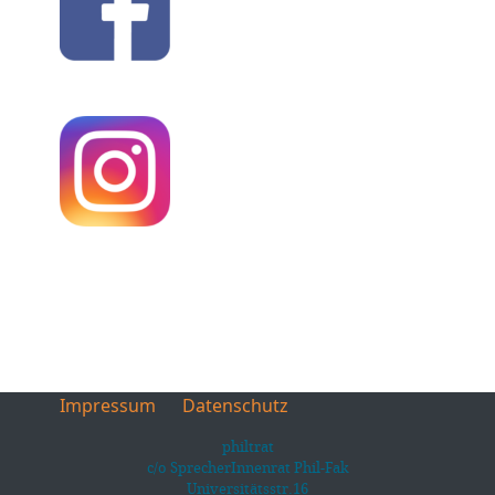
Impressum
Datenschutz
philtrat
c/o SprecherInnenrat Phil-Fak
Universitätsstr.16