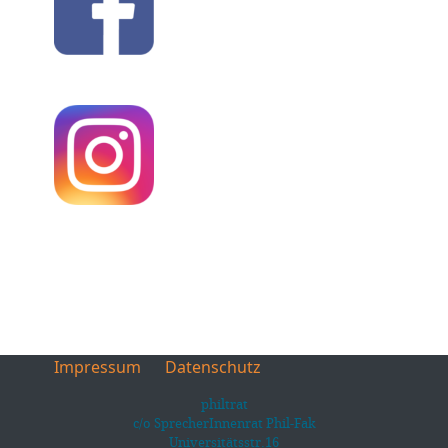
Impressum
Datenschutz
philtrat
c/o SprecherInnenrat Phil-Fak
Universitätsstr.16